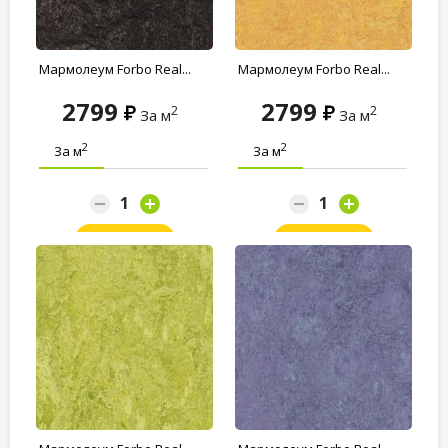
Мармолеум Forbo Real...
Мармолеум Forbo Real...
2799
2799
2
2
За м
За м
2
2
За м
За м
Заказать
Заказать