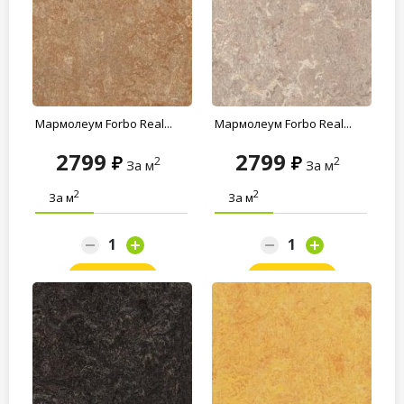
Мармолеум Forbo Real...
Мармолеум Forbo Real...
2799
2799
2
2
За м
За м
2
2
За м
За м
Заказать
Заказать