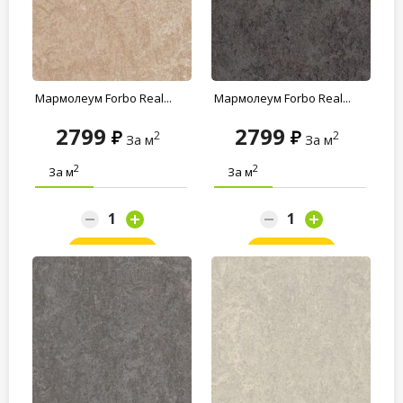
Мармолеум Forbo Real...
Мармолеум Forbo Real...
2799
2799
2
2
За м
За м
2
2
За м
За м
Заказать
Заказать