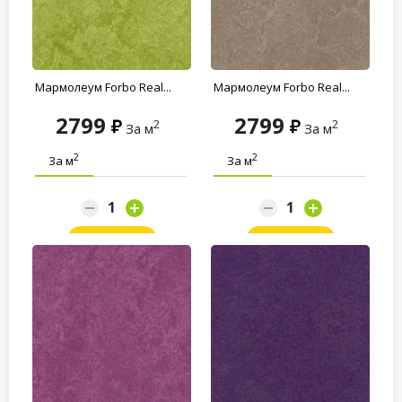
Мармолеум Forbo Real...
Мармолеум Forbo Real...
2799
2799
2
2
За м
За м
2
2
За м
За м
Заказать
Заказать