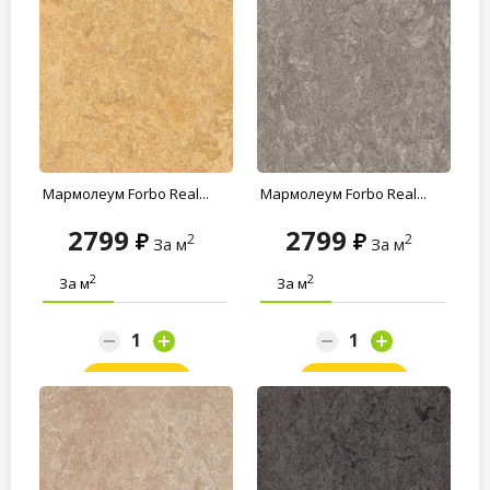
Мармолеум Forbo Real...
Мармолеум Forbo Real...
2799
2799
2
2
За м
За м
2
2
За м
За м
Заказать
Заказать