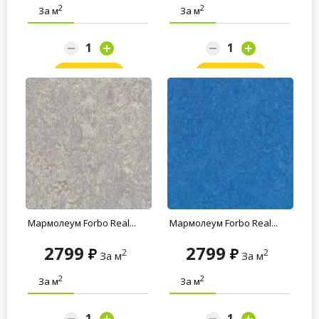
2
2
За м
За м
Заказать
Заказать
Мармолеум Forbo Real...
Мармолеум Forbo Real...
2799
2799
2
2
За м
За м
2
2
За м
За м