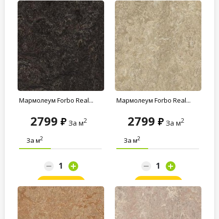
Мармолеум Forbo Real...
Мармолеум Forbo Real...
2799
2799
2
2
За м
За м
2
2
За м
За м
Заказать
Заказать