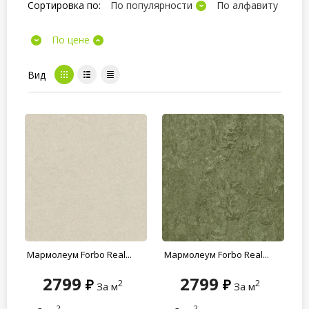
Сортировка по:
По популярности
По алфавиту
По цене
Вид
Мармолеум Forbo Real...
Мармолеум Forbo Real...
2799
2799
2
2
За м
За м
2
2