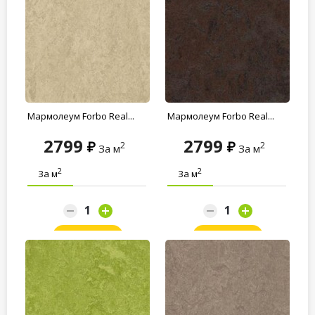
Мармолеум Forbo Real...
Мармолеум Forbo Real...
2799
2799
2
2
За м
За м
2
2
За м
За м
Заказать
Заказать