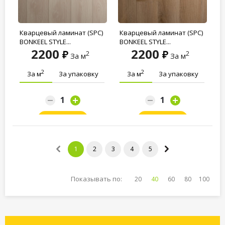
Кварцевый ламинат (SPC)
Кварцевый ламинат (SPC)
BONKEEL STYLE...
BONKEEL STYLE...
2200
2200
2
2
За м
За м
2
2
За м
За упаковку
За м
За упаковку
Заказать
Заказать
1
2
3
4
5
Показывать по:
20
40
60
80
100