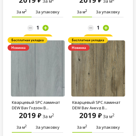
За м
За м
2
2
За м
За упаковку
За м
За упаковку
Заказать
Заказать
Кварцевый SPC ламинат
Кварцевый SPC ламинат
DEW Bay Гудзон B...
DEW Bay Анкуд B...
2019
2019
2
2
За м
За м
2
2
За м
За упаковку
За м
За упаковку