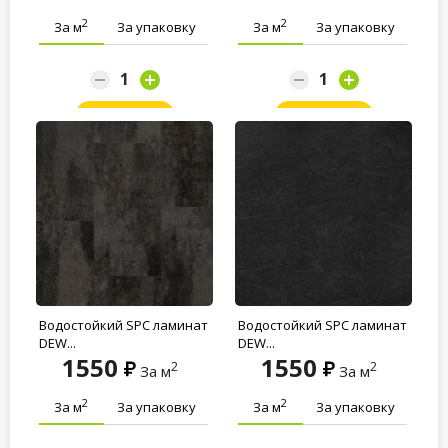
2
2
За м
За упаковку
За м
За упаковку
Заказать
Заказать
Водостойкий SPC ламинат
Водостойкий SPC ламинат
DEW...
DEW...
1550
1550
2
2
За м
За м
2
2
За м
За упаковку
За м
За упаковку