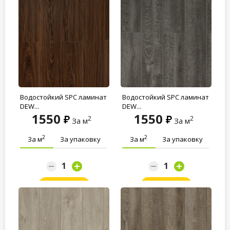
Водостойкий SPC ламинат
Водостойкий SPC ламинат
DEW...
DEW...
1550
1550
2
2
За м
За м
2
2
За м
За упаковку
За м
За упаковку
Заказать
Заказать