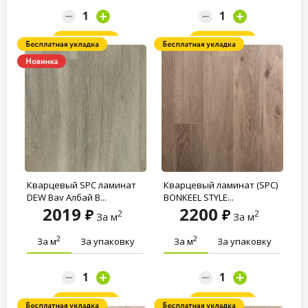
Заказать
Заказать
Кварцевый SPC ламинат
Кварцевый ламинат (SPC)
DEW Bay Албай B...
BONKEEL STYLE...
2019
2200
2
2
За м
За м
2
2
За м
За упаковку
За м
За упаковку
Заказать
Заказать