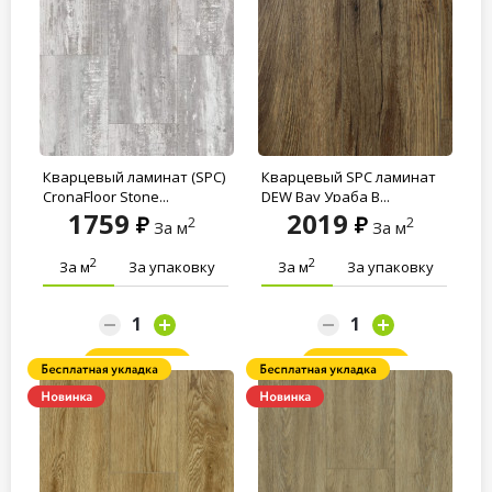
Кварцевый ламинат (SPC)
Кварцевый SPC ламинат
CronaFloor Stone...
DEW Bay Ураба B...
1759
2019
2
2
За м
За м
2
2
За м
За упаковку
За м
За упаковку
Заказать
Заказать