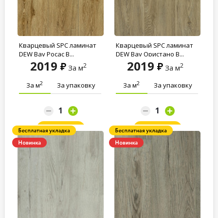
Кварцевый SPC ламинат
Кварцевый SPC ламинат
DEW Bay Росас B...
DEW Bay Ористано B...
2019
2019
2
2
За м
За м
2
2
За м
За упаковку
За м
За упаковку
Заказать
Заказать