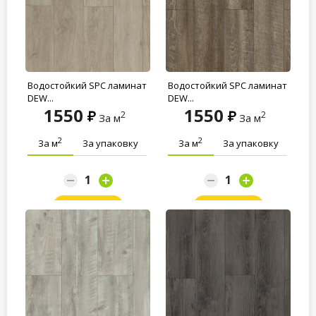
Водостойкий SPC ламинат
Водостойкий SPC ламинат
DEW...
DEW...
1550
1550
2
2
За м
За м
2
2
За м
За упаковку
За м
За упаковку
Заказать
Заказать