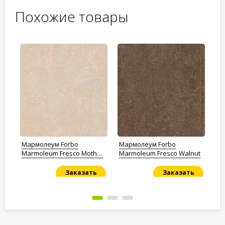
Похожие товары
Мармолеум Forbo
Мармолеум Forbo
Ма
Marmoleum Fresco Mother
Marmoleum Fresco Walnut
32
of pearl
Заказать
Заказать
Под заказ
Под заказ
По