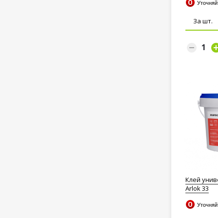
Уточня
За шт.
Клей унив
Arlok 33
Уточня