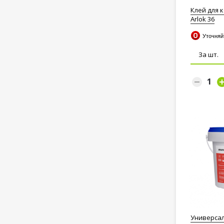
Клей для к
Arlok 36
Уточня
За шт.
Универсал