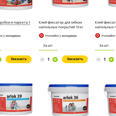
пробки и паркета 1
Клей-фиксатор для гибких
Клей-фиксат
напольных покрытий 10 кг
напольных п
Arlok...
Arlok...
йте у менеджера
Уточняйте у менеджера
Уточняйте
За шт.
За шт.
Заказать
Заказать