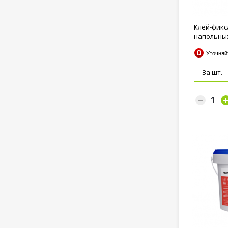
Клей-фикс
напольных
Arlok...
Уточня
За шт.