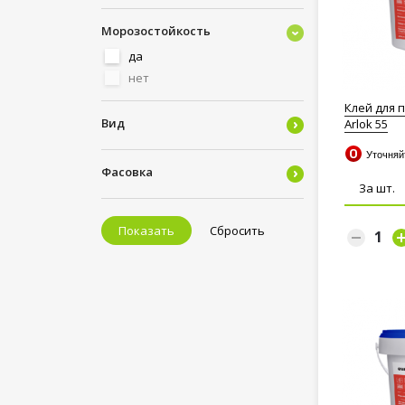
Морозостойкость
да
нет
Клей для п
Вид
Arlok 55
Уточня
Фасовка
За шт.
Показать
Сбросить