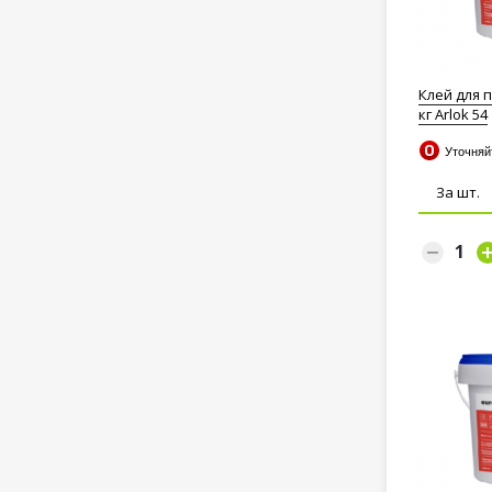
Клей для 
кг Arlok 54
Уточня
За шт.