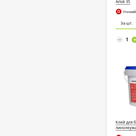
Arlok 35
Уточня
За шт.
Клей для 
линолеума 