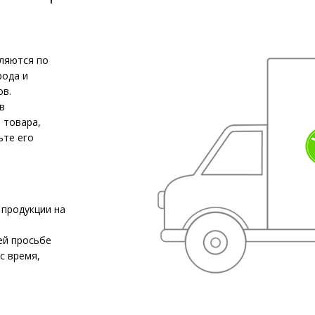
ляются по
рода и
ов.
в
 товара,
ьте его
 продукции на
ей просьбе
с время,