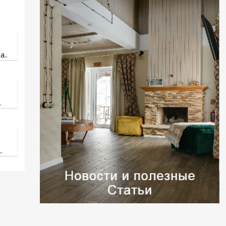
..
.
.