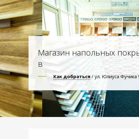
Магазин напольных покр
в
Как добраться
/ ул. Юлиуса Фучика 