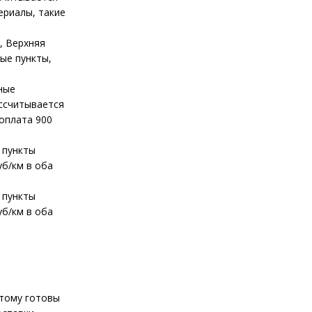
ериалы, такие
, Верхняя
ые пункты,
ные
ассчитывается
 оплата 900
 пункты
уб/км в оба
 пункты
уб/км в оба
этому готовы