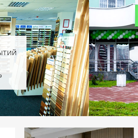
ытий
9