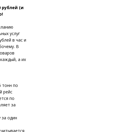
 рублей (и
о!
еланию
ных услуг
ублей в час и
бочему. В
товаров
каждый, а их
5 тонн по
й рейс
ется по
вляет за
 за один
ссчитывается