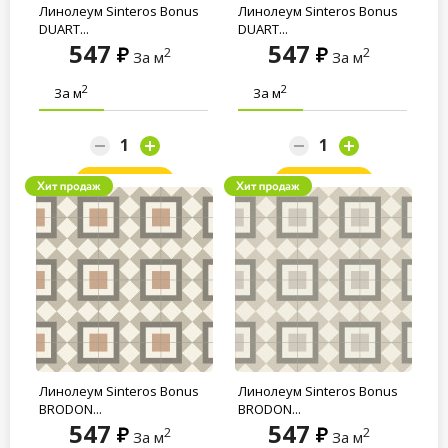
Линолеум Sinteros Bonus
Линолеум Sinteros Bonus
DUART...
DUART...
547
547
2
2
За м
За м
2
2
За м
За м
Заказать
Заказать
Линолеум Sinteros Bonus
Линолеум Sinteros Bonus
BRODON...
BRODON...
547
547
2
2
За м
За м