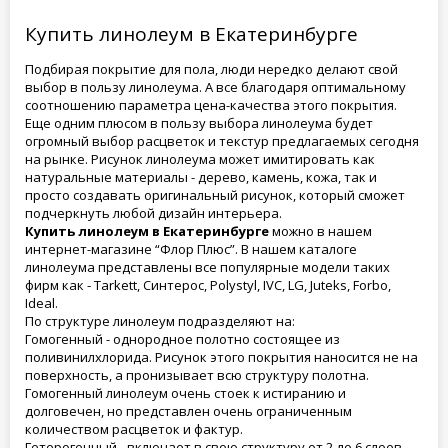
Купить линолеум в Екатеринбурге
Подбирая покрытие для пола, люди нередко делают свой
выбор в пользу линолеума. А все благодаря оптимальному
соотношению параметра цена-качества этого покрытия.
Еще одним плюсом в пользу выбора линолеума будет
огромный выбор расцветок и текстур предлагаемых сегодня
на рынке. Рисунок линолеума может имитировать как
натуральные материалы - дерево, камень, кожа, так и
просто создавать оригинальный рисунок, который сможет
подчеркнуть любой дизайн интерьера.
Купить линолеум в Екатеринбурге
можно в нашем
интернет-магазине “Флор Плюс”. В нашем каталоге
линолеума представлены все популярные модели таких
фирм как - Tarkett, Синтерос, Polystyl, IVC, LG, Juteks, Forbo,
Ideal.
По структуре линолеум подразделяют на:
Гомогенный - однородное полотно состоящее из
поливинилхлорида. Рисунок этого покрытия наносится не на
поверхность, а пронизывает всю структуру полотна.
Гомогенный линолеум очень стоек к истиранию и
долговечен, но представлен очень ограниченным
количеством расцветок и фактур.
Гетерогенный - включает в свою структуру от 2 до 6 слоев .