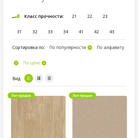
Класс прочности:
21
22
23
31
32
33
34
41
42
43
Сортировка по:
По популярности
По алфавиту
По цене
Вид