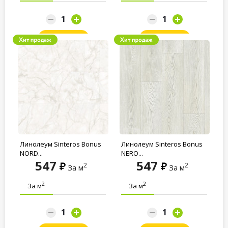
Заказать
Заказать
Линолеум Sinteros Bonus
Линолеум Sinteros Bonus
NORD...
NERO...
547
547
2
2
За м
За м
2
2
За м
За м