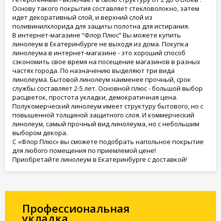
Основу такого покрытия составляет стекловолокно, затем
идет декоративный слой, и верхний слой из
поливинилхлорида для защиты полотна для истирания.
В интернет-магазине “Флор Плюс” Вы можете купить
линолеум в Екатеринбурге не выходя из дома. Покупка
линолеума в интернет-магазине - это хороший способ
сэкономить свое время на посещение магазинов в разных
частях города. По назначению выделяют три вида
линолеума. Бытовой линолеум наименее прочный, срок
службы составляет 2-5 лет. Основной плюс - большой выбор
расцветок, простота укладки, демократичная цена.
Полукомерческий линолеум имеет структуру бытового, но с
повышенной толщиной защитного слоя. И коммерческий
линолеум, самый прочный вид линолеума, но с небольшим
выбором декора.
С «Флор Плюс» вы сможете подобрать напольное покрытие
для любого помещения по приемлемой цене!
Приобретайте линолеум в Екатеринбурге с доставкой!
Профессиональная
укладка