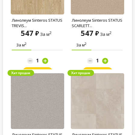
Линолеум Sinteros STATUS
Линолеум Sinteros STATUS
TREVIS...
SCARLETT...
547
547
2
2
За м
За м
2
2
За м
За м
Заказать
Заказать
Линолеум Sinteros STATUS
Линолеум Sinteros STATUS