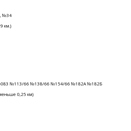
)
, №34
 км.)
083 №113/66 №138/66 №154/66 №182А №182Б
меньше 0,25 км)