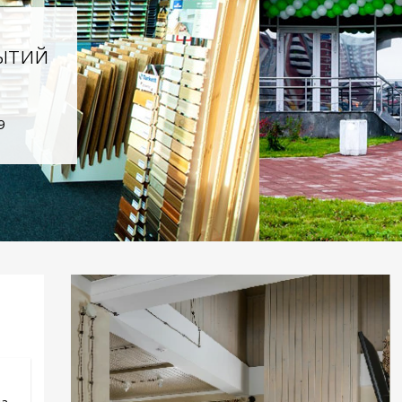
ытий
9