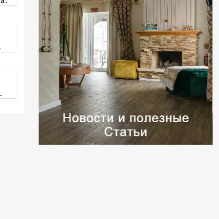
..
.
.