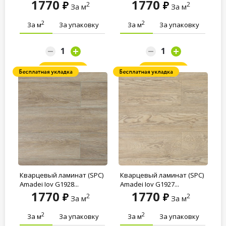
1770
1770
2
2
За м
За м
2
2
За м
За упаковку
За м
За упаковку
Заказать
Заказать
Кварцевый ламинат (SPC)
Кварцевый ламинат (SPC)
Amadei Joy G1928...
Amadei Joy G1927...
1770
1770
2
2
За м
За м
2
2
За м
За упаковку
За м
За упаковку