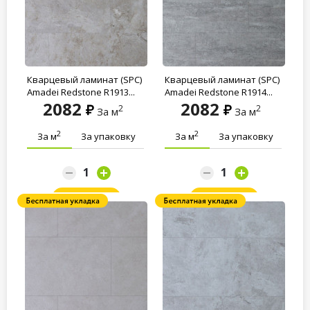
Кварцевый ламинат (SPC)
Кварцевый ламинат (SPC)
Amadei Redstone R1913...
Amadei Redstone R1914...
2082
2082
2
2
За м
За м
2
2
За м
За упаковку
За м
За упаковку
Заказать
Заказать