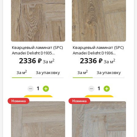
Кварцевый ламинат (SPC)
Кварцевый ламинат (SPC)
Amadei Delight D1935...
Amadei Delight D1936...
2336
2336
2
2
За м
За м
2
2
За м
За упаковку
За м
За упаковку
Заказать
Заказать