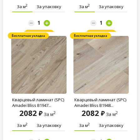
2
2
За м
За упаковку
За м
За упаковку
Заказать
Заказать
Кварцевый ламинат (SPC)
Кварцевый ламинат (SPC)
Amadei Bliss B1947...
Amadei Bliss B1948...
2082
2082
2
2
За м
За м
2
2
За м
За упаковку
За м
За упаковку