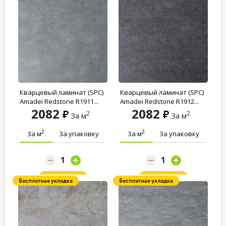
Кварцевый ламинат (SPC)
Кварцевый ламинат (SPC)
Amadei Redstone R1911...
Amadei Redstone R1912...
2082
2082
2
2
За м
За м
2
2
За м
За упаковку
За м
За упаковку
Заказать
Заказать