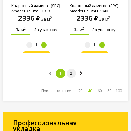
Кварцевый ламинат (SPC)
Кварцевый ламинат (SPC)
Amadei Delight D1939...
Amadei Delight D1940...
2336
2336
2
2
За м
За м
2
2
За м
За упаковку
За м
За упаковку
Заказать
Заказать
1
2
Показывать по:
20
40
60
80
100
Профессиональная
укладка