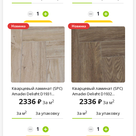
Заказать
Заказать
Кварцевый ламинат (SPC)
Кварцевый ламинат (SPC)
Amadei Delight D1931...
Amadei Delight D1932...
2336
2336
2
2
За м
За м
2
2
За м
За упаковку
За м
За упаковку