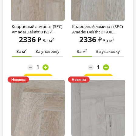
Кварцевый ламинат (SPC)
Кварцевый ламинат (SPC)
Amadei Delight D1937...
Amadei Delight D1938...
2336
2336
2
2
За м
За м
2
2
За м
За упаковку
За м
За упаковку
Заказать
Заказать