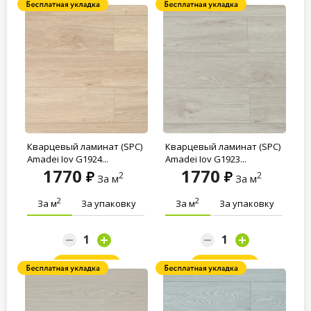
Заказать
Заказать
Кварцевый ламинат (SPC)
Кварцевый ламинат (SPC)
Amadei Joy G1924...
Amadei Joy G1923...
1770
1770
2
2
За м
За м
2
2
За м
За упаковку
За м
За упаковку
Заказать
Заказать