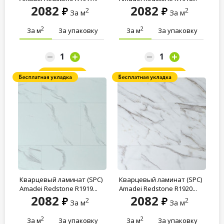
2082
2082
2
2
За м
За м
2
2
За м
За упаковку
За м
За упаковку
Заказать
Заказать
Кварцевый ламинат (SPC)
Кварцевый ламинат (SPC)
Amadei Redstone R1919...
Amadei Redstone R1920...
2082
2082
2
2
За м
За м
2
2
За м
За упаковку
За м
За упаковку