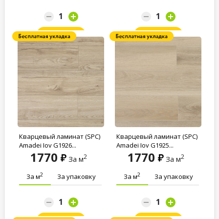
Заказать
Заказать
Кварцевый ламинат (SPC)
Кварцевый ламинат (SPC)
Amadei Joy G1926...
Amadei Joy G1925...
1770
1770
2
2
За м
За м
2
2
За м
За упаковку
За м
За упаковку