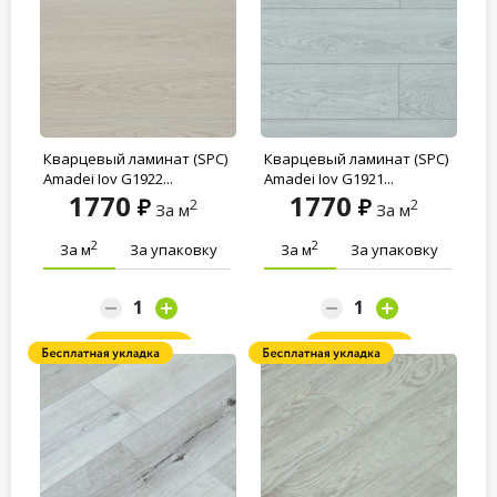
Кварцевый ламинат (SPC)
Кварцевый ламинат (SPC)
Amadei Joy G1922...
Amadei Joy G1921...
1770
1770
2
2
За м
За м
2
2
За м
За упаковку
За м
За упаковку
Заказать
Заказать