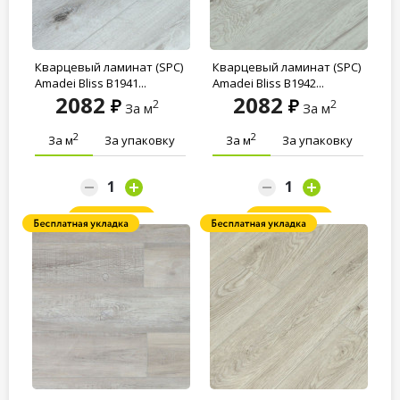
Кварцевый ламинат (SPC)
Кварцевый ламинат (SPC)
Amadei Bliss B1941...
Amadei Bliss B1942...
2082
2082
2
2
За м
За м
2
2
За м
За упаковку
За м
За упаковку
Заказать
Заказать