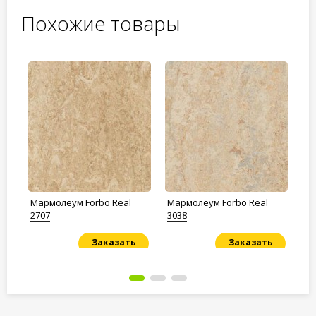
Похожие товары
Мармолеум Forbo Real
Мармолеум Forbo Real
Ма
en
2707
3038
Ma
wh
Заказать
Заказать
Под заказ
Под заказ
По