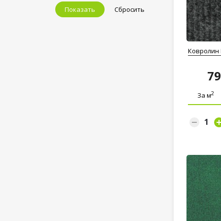
Показать
Сбросить
Ковролин 
7
2
За м