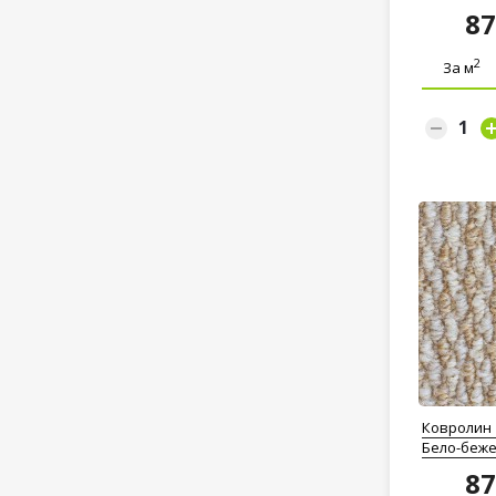
8
2
За м
Ковролин 
Бело-беж
8