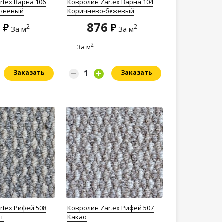
rtex Варна 106
Ковролин Zartex Варна 104
ичневый
Коричнево-бежевый
6
876
2
2
За м
За м
2
За м
Заказать
Заказать
rtex Рифей 508
Ковролин Zartex Рифей 507
ит
Какао