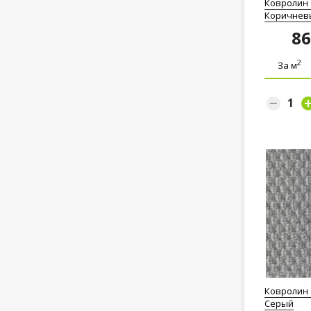
Ковролин 
Коричнев
8
2
За м
Ковролин 
Серый