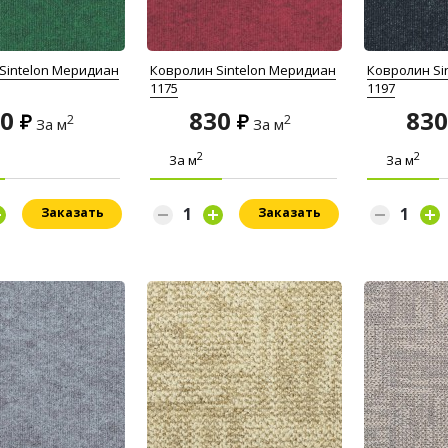
Sintelon Меридиан
Ковролин Sintelon Меридиан
Ковролин Si
1175
1197
30
830
83
2
2
За м
За м
2
2
За м
За м
Заказать
Заказать