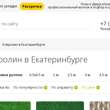
Полы и Двери в Ека
по укладке
Рассрочка
профессиональный монтаж и подбор в о
+7 
floorp
Ковролин в Екатеринбурге
ролин в Екатеринбурге
ина рулона:
0.5x0.5 м.
2 м.
2.5 м.
3 м.
3.5 м.
ка по:
По популярности
По алфавиту
По цене