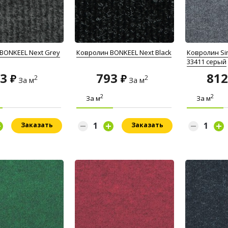
BONKEEL Next Grey
Ковролин BONKEEL Next Black
Ковролин Sin
33411 серый
93
793
81
2
2
За м
За м
2
2
За м
За м
Заказать
Заказать