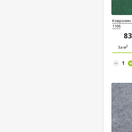
Ковролин 
1166
8
2
За м