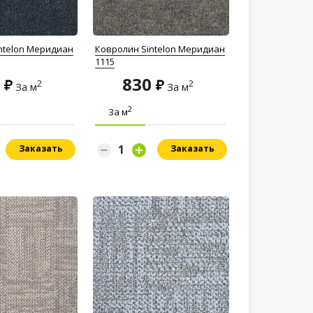
ntelon Меридиан
Ковролин Sintelon Меридиан
1115
0
830
2
2
За м
За м
2
За м
Заказать
Заказать