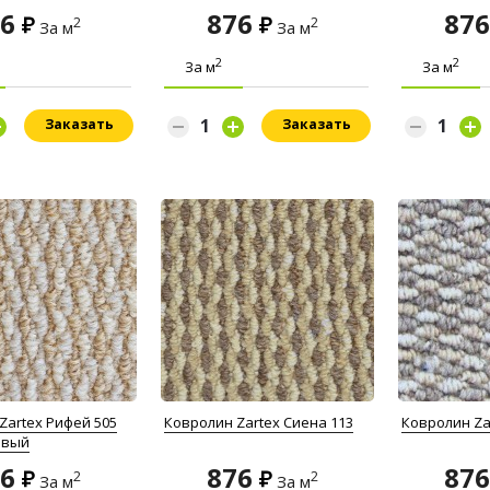
76
876
87
2
2
За м
За м
2
2
За м
За м
Заказать
Заказать
Zartex Рифей 505
Ковролин Zartex Сиена 113
Ковролин Za
евый
76
876
87
2
2
За м
За м