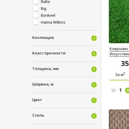
Balta
Big
Bonkeel
Haima Wilkins
ITC
Mohawk
Коллекция
Sintelon
Ковролин 
Zartex
Класс прочности
Искусстве
Витебские Ковры
3
Нева Тафт
Толщина, мм
2
За м
Ширина, м
Цвет
Стиль