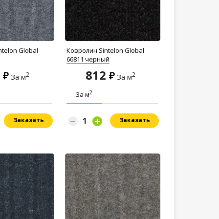
telon Global
Ковролин Sintelon Global
66811 черный
2
812
2
2
За м
За м
2
За м
Заказать
Заказать