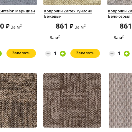
Sintelon Меридиан
Ковролин Zartex Тунис 40
Ковролин Za
Бежевый
Бело-серый
30
861
86
2
2
За м
За м
2
2
За м
За м
Заказать
Заказать