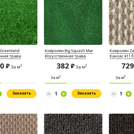
Greenland
Ковролин Big Squash Mar
Ковролин Za
нная трава
Искусственная трава
Канзас 411 
50
382
72
2
2
За м
За м
2
2
За м
За м
Заказать
Заказать