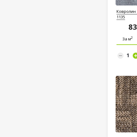
Ковролин 
1135
8
2
За м