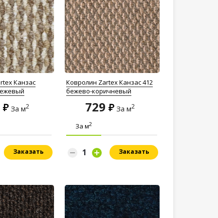
rtex Канзас
Ковролин Zartex Канзас 412
бежевый
бежево-коричневый
9
729
2
2
За м
За м
2
За м
Заказать
Заказать