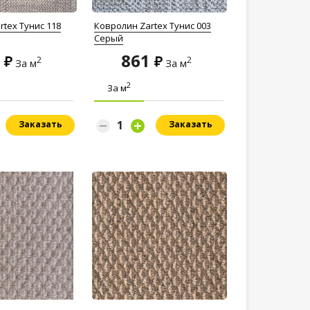
rtex Тунис 118
Ковролин Zartex Тунис 003
Серый
1
861
2
2
За м
За м
2
За м
Заказать
Заказать