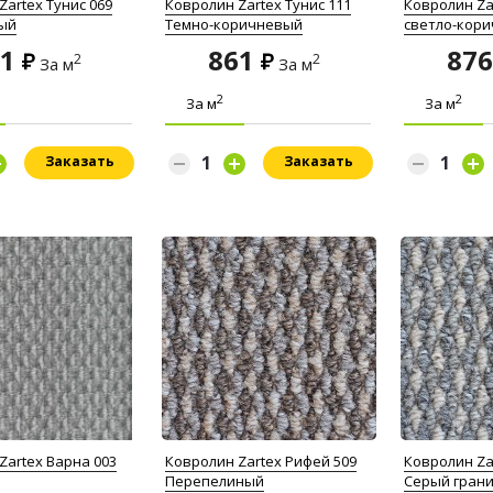
Zartex Тунис 069
Ковролин Zartex Тунис 111
Ковролин Za
ый
Темно-коричневый
светло-кор
61
861
87
2
2
За м
За м
2
2
За м
За м
Заказать
Заказать
Zartex Варна 003
Ковролин Zartex Рифей 509
Ковролин Za
Перепелиный
Серый гран