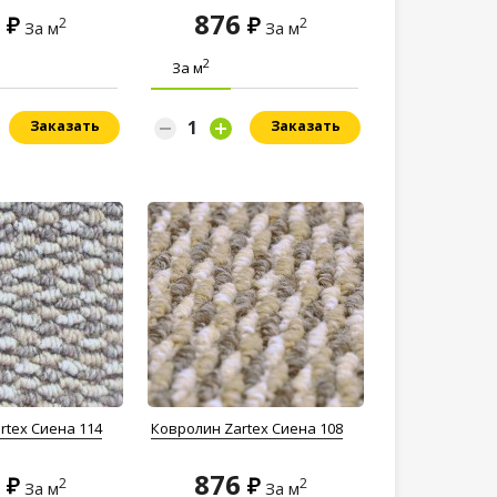
6
876
2
2
За м
За м
2
За м
Заказать
Заказать
rtex Сиена 114
Ковролин Zartex Сиена 108
6
876
2
2
За м
За м