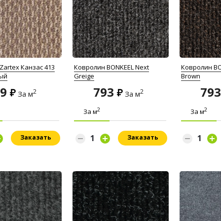
Zartex Канзас 413
Ковролин BONKEEL Next
Ковролин BO
ый
Greige
Brown
29
793
79
2
2
За м
За м
2
2
За м
За м
Заказать
Заказать