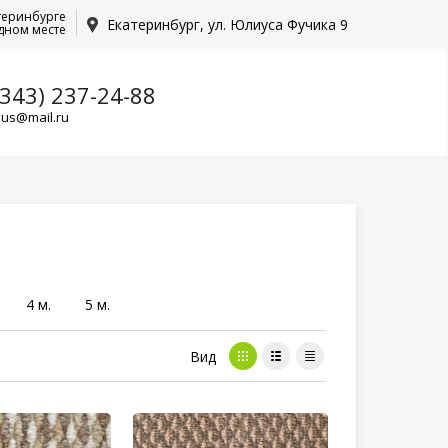
теринбурге
Екатеринбург, ул. Юлиуса Фучика 9
дном месте
(343) 237-24-88
lus@mail.ru
4 м.
5 м.
Вид