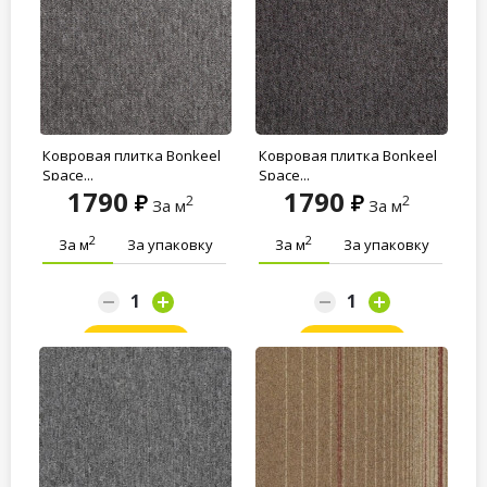
Ковровая плитка Bonkeel
Ковровая плитка Bonkeel
Space...
Space...
1790
1790
2
2
За м
За м
2
2
За м
За упаковку
За м
За упаковку
Заказать
Заказать