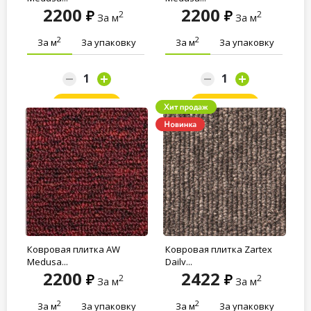
2200
2200
2
2
За м
За м
2
2
За м
За упаковку
За м
За упаковку
Заказать
Заказать
Ковровая плитка AW
Ковровая плитка Zartex
Medusa...
Daily...
2200
2422
2
2
За м
За м
2
2
За м
За упаковку
За м
За упаковку