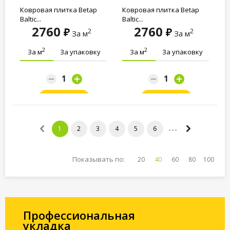
Ковровая плитка Betap
Ковровая плитка Betap
Baltic...
Baltic...
2760
2760
2
2
За м
За м
2
2
За м
За упаковку
За м
За упаковку
Заказать
Заказать
1
2
3
4
5
6
Показывать по:
20
40
60
80
100
Профессиональная
укладка