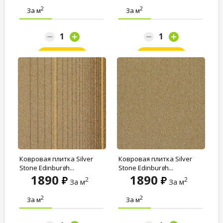
2
2
За м
За м
Заказать
Заказать
Ковровая плитка Silver
Ковровая плитка Silver
Stone Edinburgh...
Stone Edinburgh...
1890
1890
2
2
За м
За м
2
2
За м
За м