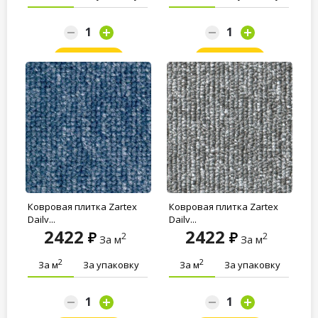
Заказать
Заказать
Ковровая плитка Zartex
Ковровая плитка Zartex
Daily...
Daily...
2422
2422
2
2
За м
За м
2
2
За м
За упаковку
За м
За упаковку