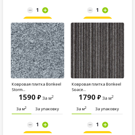
Заказать
Заказать
Ковровая плитка Bonkeel
Ковровая плитка Bonkeel
Storm...
Space...
1590
1790
2
2
За м
За м
2
2
За м
За упаковку
За м
За упаковку