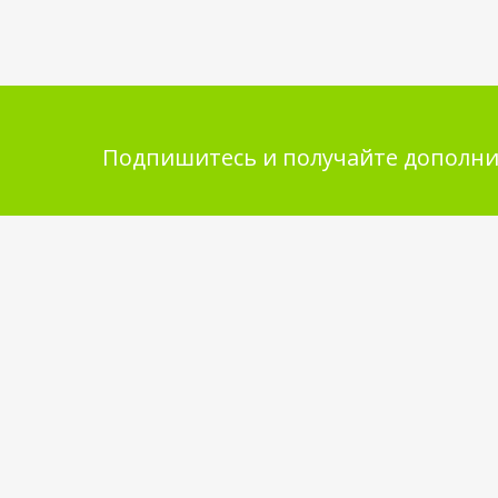
Подпишитесь и получайте дополни
Помощь в покупке
Инфор
покупа
Выбор товара
Обмен и 
Как сделать заказ
Укладка 
Оплата
Бренды
Доставка