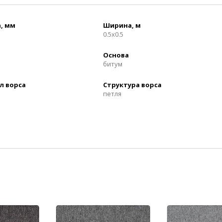
, мм
Ширина, м
0.5x0.5
Основа
битум
л ворса
Структура ворса
петля