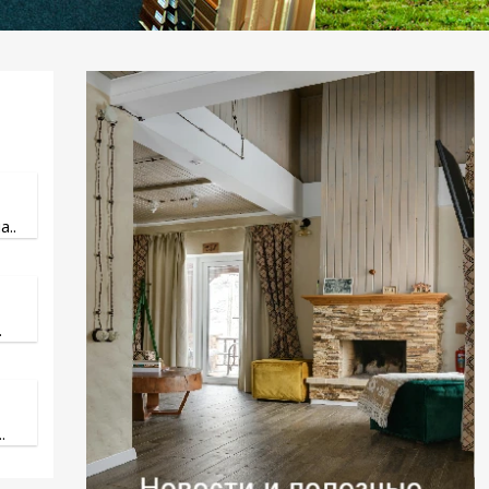
..
.
.