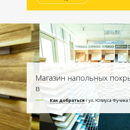
Магазин напольных покр
в
Как добраться
/ ул. Юлиуса Фучика 