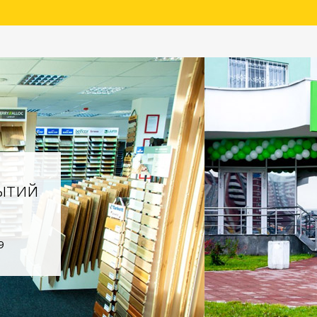
ытий
9