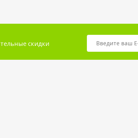
тельные скидки
мация для
О магазине
телей
возврат товара
О компании
покрытия
Корпоративным клиентам
Вакансии
Статьи и Новости