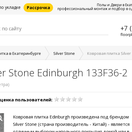
Полы и Двери в Ека
по укладке
Рассрочка
профессиональный монтаж и подбор в о
+7 
floorp
итка в Екатеринбурге
Silver Stone
Ковровая плитка Silver 
er Stone Edinburgh 133F36-2
етра)
ценка пользователей:
Ковровая плитка Edinburgh произведена под брендом
Silver Stone (страна производитель - Китай) - является
отличным выбором напольного покрытия домой или в