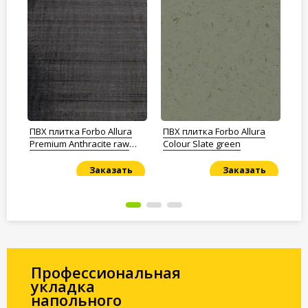
ПВХ плитка Forbo Allura
ПВХ плитка Forbo Allura
ПВ
Premium Anthracite raw
Colour Slate green
SD
edge
Заказать
Заказать
Под заказ
Под заказ
По
Профессиональная
укладка
напольного