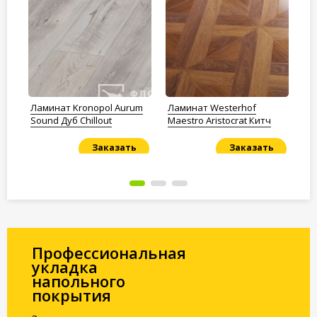
o
Ламинат Kronopol Aurum
Ламинат Westerhof
Ла
Sound Дуб Chillout
Maestro Aristocrat Китч
Ду
Заказать
Заказать
Под заказ
Под заказ
По
Профессиональная
укладка
напольного
покрытия