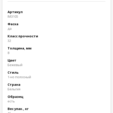
Артикул
IM3105
Фаска
да
Класс прочности
32
Толщина, мм
8
Цвет
Бежевый
Стиль
1-но полосный
Страна
Бельгия
Образец
есть
Вес упак., кг