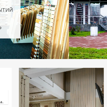
ытий
9
..