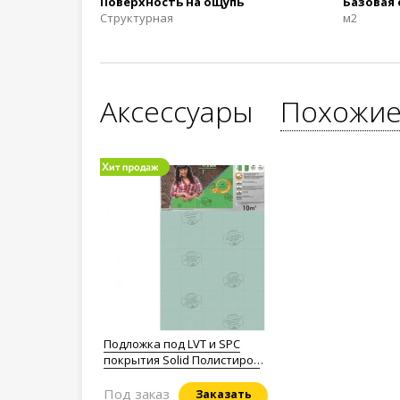
Поверхность на ощупь
Базовая
Структурная
м2
Аксессуары
Похожие
Подложка под LVT и SPC
покрытия Solid Полистирол
1,5мм.
Под заказ
Заказать