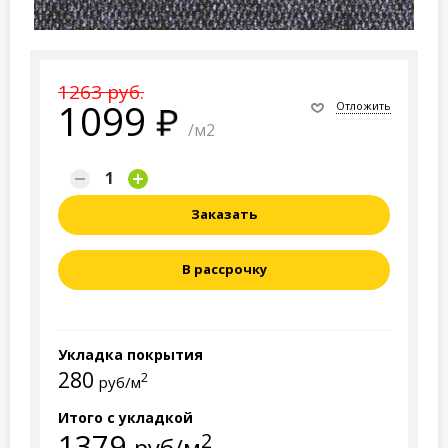
1263 руб.
1099
Отложить
/м2
Заказать
В рассрочку
Укладка покрытия
280
2
руб/м
Итого с укладкой
1379
2
руб/м