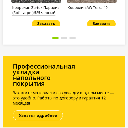
87
Ковролин Zartex Парадиз
Ковролин AW Terra 49
Ко
(Soft carpet) 585 черный
(S
жемчуг
Заказать
Заказать
Под заказ
Под заказ
По
Профессиональная
укладка
напольного
покрытия
Закажите материал и его укладку в одном месте —
это удобно. Работы по договору и гарантия 12
месяцев!
Узнать подробнее