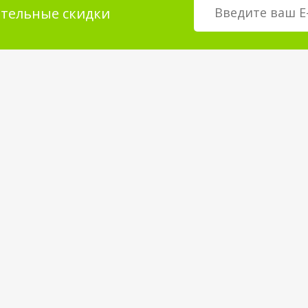
тельные скидки
мация для
О магазине
телей
возврат товара
О компании
покрытия
Корпоративным клиентам
Вакансии
Статьи и Новости
Контакты