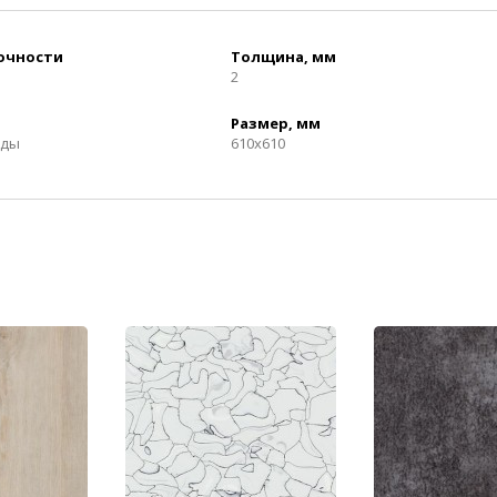
рочности
Толщина, мм
2
Размер, мм
нды
610x610