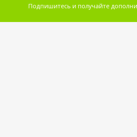
Подпишитесь и получайте дополни
Помощь в покупке
Инфор
покупа
Выбор товара
Обмен и 
Как сделать заказ
Укладка 
Оплата
Бренды
Доставка
Самовывоз
Обратная связь