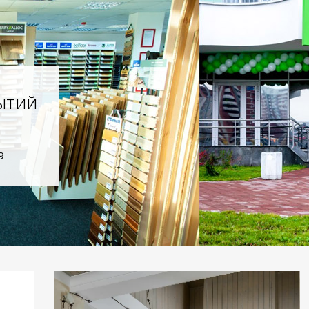
ытий
9