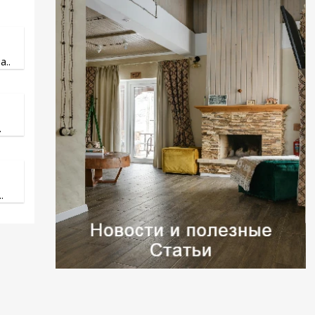
..
.
.