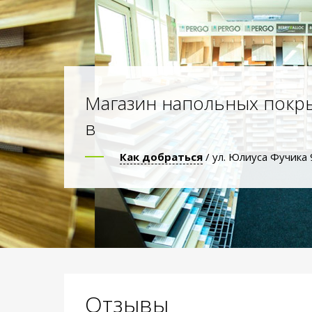
Магазин напольных покр
в
Как добраться
/ ул. Юлиуса Фучика 
Отзывы