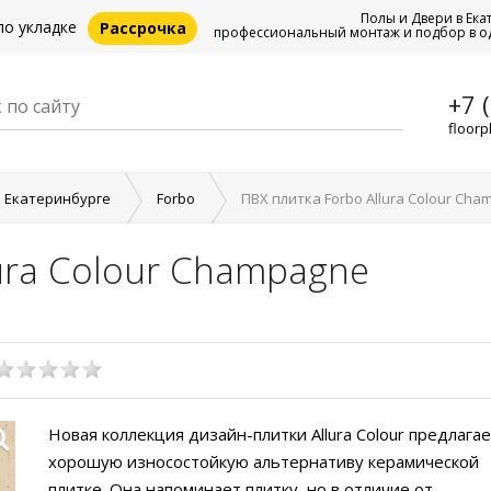
Полы и Двери в Ека
по укладке
Рассрочка
профессиональный монтаж и подбор в о
+7 
floorp
в Екатеринбурге
Forbo
ПВХ плитка Forbo Allura Colour Ch
lura Colour Champagne
Новая коллекция дизайн-плитки Allura Colour предлага
хорошую износостойкую альтернативу керамической
плитке. Она напоминает плитку, но в отличие от