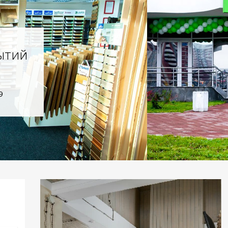
ытий
9