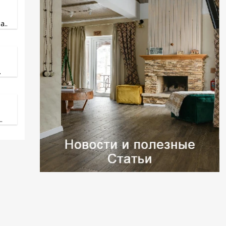
..
.
.