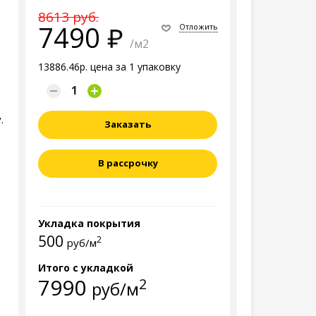
8613 руб.
7490
Отложить
/м2
13886.46р. цена за 1 упаковку
.
Заказать
В рассрочку
Укладка покрытия
500
2
руб/м
Итого с укладкой
7990
2
руб/м