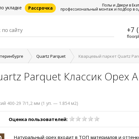
Полы и Двери в Ека
по укладке
Рассрочка
профессиональный монтаж и подбор в о
+7 
floorp
атеринбурге
Quartz Parquet
Кварцевый паркет Quartz Parq
artz Parquet Классик Орех 
й 400-29 7/1,2 мм (1 уп. — 1.854 м2)
Оценка пользователей:
Натуральный орех входит в ТОП материалов и оттенк