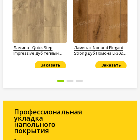
Ламинат Quick Step
Ламинат Norland Elegant
Ла
Impressive Дуб тёплый
Strong Дуб Помона LF302-
AU
опалённый
13
Заказать
Заказать
Под заказ
Под заказ
По
Профессиональная
укладка
напольного
покрытия