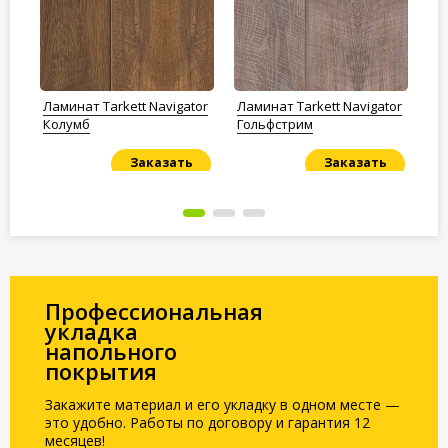
Ламинат Tarkett Navigator
Ламинат Tarkett Navigator
Ла
Колумб
Гольфстрим
St
07
Заказать
Заказать
Под заказ
Под заказ
По
Профессиональная
укладка
напольного
покрытия
Закажите материал и его укладку в одном месте —
это удобно. Работы по договору и гарантия 12
месяцев!