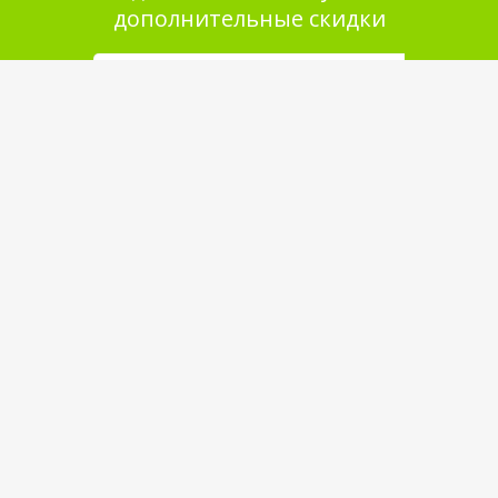
дополнительные скидки
Помощь в покупке
Выбор товара
Как сделать заказ
Оплата
Доставка
Самовывоз
Обратная связь