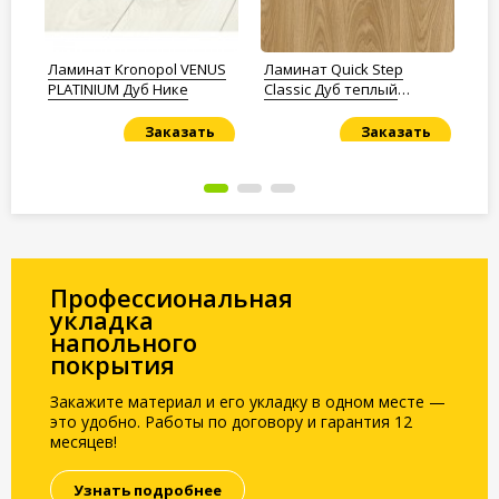
Ламинат Kronopol VENUS
Ламинат Quick Step
Ла
й
PLATINIUM Дуб Нике
Classic Дуб теплый
PL
натуральный премиум
Заказать
Заказать
Под заказ
Под заказ
По
Профессиональная
укладка
напольного
покрытия
Закажите материал и его укладку в одном месте —
это удобно. Работы по договору и гарантия 12
месяцев!
Узнать подробнее