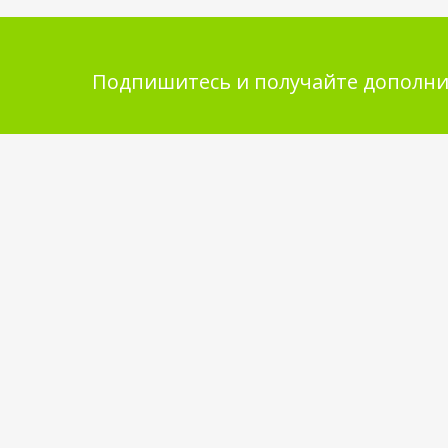
Подпишитесь и получайте дополни
Помощь в покупке
Инфор
покупа
Выбор товара
Обмен и 
Как сделать заказ
Укладка 
Оплата
Бренды
Доставка
Самовывоз
Обратная связь