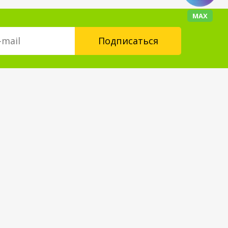
МАХ
Контакты
floorplus@mail.ru
+7 (343) 237-24-88
Форма обратной связи
Мы в социальных сетях