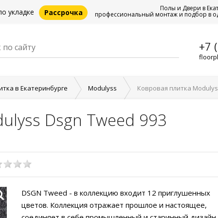
Полы и Двери в Ека
по укладке
Рассрочка
профессиональный монтаж и подбор в о
+7 
floorp
итка в Екатеринбурге
Modulyss
Ковровая плитка Modulys
ulyss Dsgn Tweed 993
DSGN Tweed - в коллекцию входит 12 приглушенных
цветов. Коллекция отражает прошлое и настоящее,
соединяет в себе промышленный и старинный дизайн.