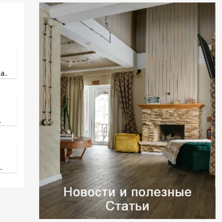
..
.
.