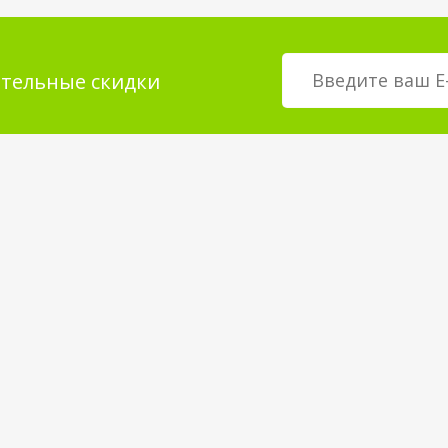
тельные скидки
мация для
О магазине
телей
возврат товара
О компании
покрытия
Корпоративным клиентам
Вакансии
Статьи и Новости
Контакты