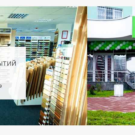
ытий
9