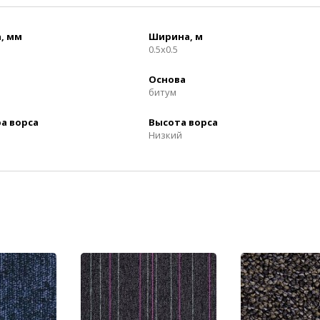
, мм
Ширина, м
0.5x0.5
Основа
битум
а ворса
Высота ворса
Низкий