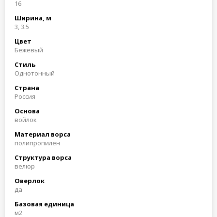
16
Ширина, м
3, 3.5
Цвет
Бежевый
Стиль
Однотонный
Страна
Россия
Основа
войлок
Материал ворса
полипропилен
Структура ворса
велюр
Оверлок
да
Базовая единица
м2