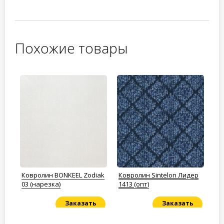
Похожие товары
na
Ковролин BONKEEL Zodiak
Ковролин Sintelon Лидер
Ко
ый
03 (нарезка)
1413 (опт)
Ne
Заказать
Заказать
Под заказ
Под заказ
По