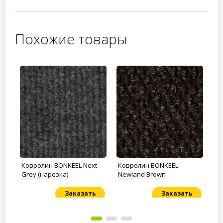
Похожие товары
Ковролин BONKEEL Next
Ковролин BONKEEL
Ко
Grey (нарезка)
Newland Brown
90
Заказать
Заказать
Под заказ
Под заказ
По