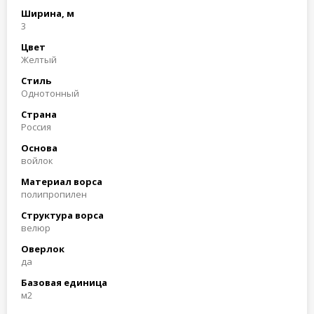
Ширина, м
3
Цвет
Желтый
Стиль
Однотонный
Страна
Россия
Основа
войлок
Материал ворса
полипропилен
Структура ворса
велюр
Оверлок
да
Базовая единица
м2