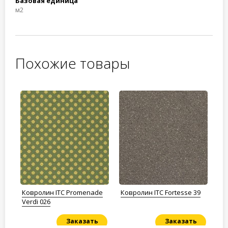
Базовая единица
м2
Похожие товары
Ковролин ITC Promenade
Ковролин ITC Fortesse 39
Ко
Verdi 026
Ra
Заказать
Заказать