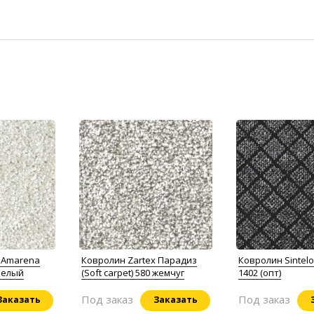
 Amarena
Ковролин Zartex Парадиз
Ковролин Sintel
 белый
(Soft carpet) 580 жемчуг
1402 (опт)
Под заказ
Под заказ
Заказать
Заказать