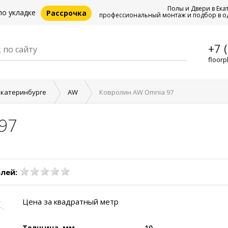
Полы и Двери в Ека
по укладке
Рассрочка
профессиональный монтаж и подбор в о
+7 
floorp
Екатеринбурге
AW
Ковролин AW Omnia 97
97
лей:
Цена за квадратный метр
Толщина, мм
10