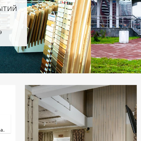
ытий
9
..