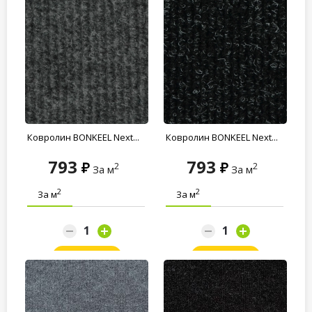
Ковролин BONKEEL Next...
Ковролин BONKEEL Next...
793
793
2
2
За м
За м
2
2
За м
За м
Заказать
Заказать