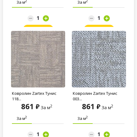
2
2
За м
За м
Заказать
Заказать
Ковролин Zartex Тунис
Ковролин Zartex Тунис
118...
003...
861
861
2
2
За м
За м
2
2
За м
За м