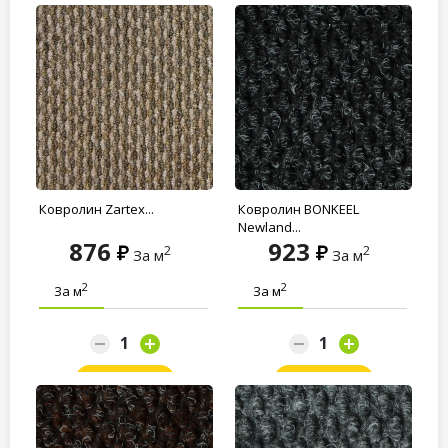
Ковролин Zartex...
Ковролин BONKEEL
Newland...
876
923
2
2
За м
За м
2
2
За м
За м
Заказать
Заказать