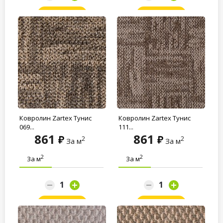
Заказать
Заказать
Ковролин Zartex Тунис
Ковролин Zartex Тунис
069...
111...
861
861
2
2
За м
За м
2
2
За м
За м
Заказать
Заказать