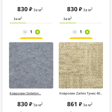
830
830
2
2
За м
За м
2
2
За м
За м
Заказать
Заказать
Ковролин Sintelon...
Ковролин Zartex Тунис 40...
830
861
2
2
За м
За м