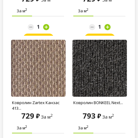
2
2
За м
За м
Заказать
Заказать
Ковролин Zartex Канзас
Ковролин BONKEEL Next...
413...
729
793
2
2
За м
За м
2
2
За м
За м