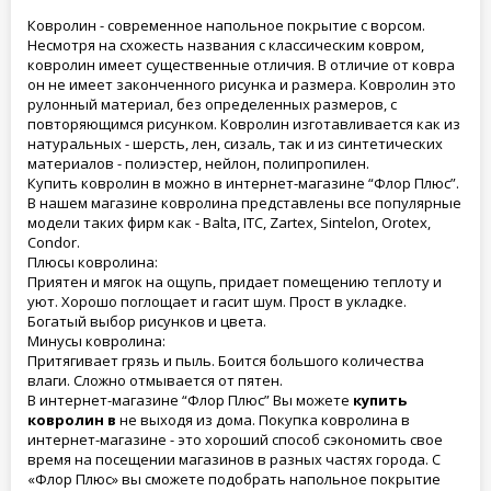
Ковролин - современное напольное покрытие с ворсом.
Несмотря на схожесть названия с классическим ковром,
ковролин имеет существенные отличия. В отличие от ковра
он не имеет законченного рисунка и размера. Ковролин это
рулонный материал, без определенных размеров, с
повторяющимся рисунком. Ковролин изготавливается как из
натуральных - шерсть, лен, сизаль, так и из синтетических
материалов - полиэстер, нейлон, полипропилен.
Купить ковролин в можно в интернет-магазине “Флор Плюс”.
В нашем магазине ковролина представлены все популярные
модели таких фирм как - Balta, ITC, Zartex, Sintelon, Orotex,
Condor.
Плюсы ковролина:
Приятен и мягок на ощупь, придает помещению теплоту и
уют. Хорошо поглощает и гасит шум. Прост в укладке.
Богатый выбор рисунков и цвета.
Минусы ковролина:
Притягивает грязь и пыль. Боится большого количества
влаги. Сложно отмывается от пятен.
В интернет-магазине “Флор Плюс” Вы можете
купить
ковролин в
не выходя из дома. Покупка ковролина в
интернет-магазине - это хороший способ сэкономить свое
время на посещении магазинов в разных частях города. С
«Флор Плюс» вы сможете подобрать напольное покрытие