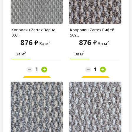
Ковролин Zartex Варна
Ковролин Zartex Рифей
003...
509...
876
876
2
2
За м
За м
2
2
За м
За м
Заказать
Заказать