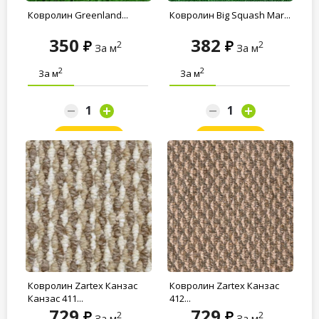
Ковролин Greenland...
Ковролин Big Squash Mar...
350
382
2
2
За м
За м
2
2
За м
За м
Заказать
Заказать
Ковролин Zartex Канзас
Ковролин Zartex Канзас
Канзас 411...
412...
729
729
2
2
За м
За м