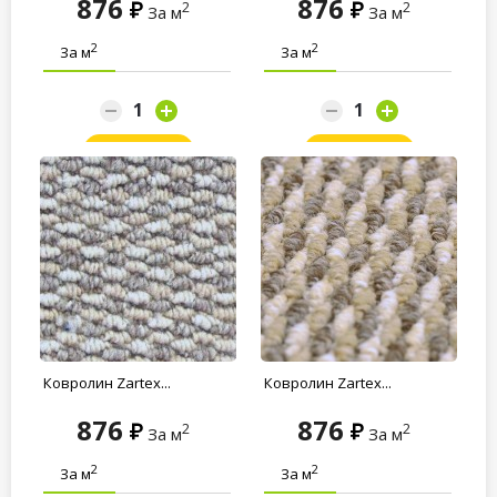
876
876
2
2
За м
За м
2
2
За м
За м
Заказать
Заказать
Ковролин Zartex...
Ковролин Zartex...
876
876
2
2
За м
За м
2
2
За м
За м