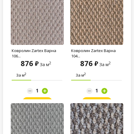
Ковролин Zartex Варна
Ковролин Zartex Варна
106...
104...
876
876
2
2
За м
За м
2
2
За м
За м
Заказать
Заказать