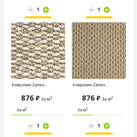
Заказать
Заказать
Ковролин Zartex...
Ковролин Zartex...
876
876
2
2
За м
За м
2
2
За м
За м
Заказать
Заказать