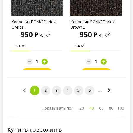
Ковролин BONKEEL Next
Ковролин BONKEEL Next
Greige...
Brown...
950
950
2
2
За м
За м
2
2
За м
За м
Заказать
Заказать
1
2
3
4
5
6
Показывать по:
20
40
60
80
100
Купить ковролин в