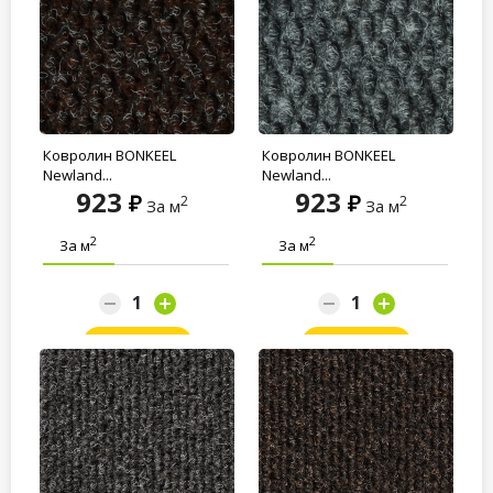
Ковролин BONKEEL
Ковролин BONKEEL
Newland...
Newland...
923
923
2
2
За м
За м
2
2
За м
За м
Заказать
Заказать