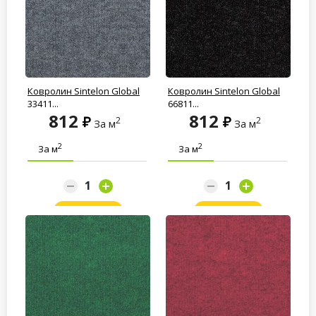
Ковролин Sintelon Global
Ковролин Sintelon Global
33411...
66811...
812
812
2
2
За м
За м
2
2
За м
За м
Заказать
Заказать