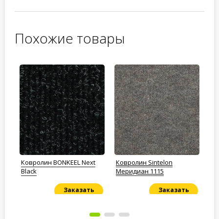
Похожие товары
Ковролин BONKEEL Next
Ковролин Sintelon
Ко
Black
Меридиан 1115
10
Заказать
Заказать
Под заказ
Под заказ
По