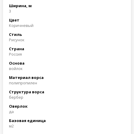
Ширина, м
3
Цвет
Коричневый
Стиль
Рисунок
Страна
Россия
Основа
войлок
Материал ворса
полипропилен
Структура ворса
бербер
Оверлок
да
Базовая единица
м2