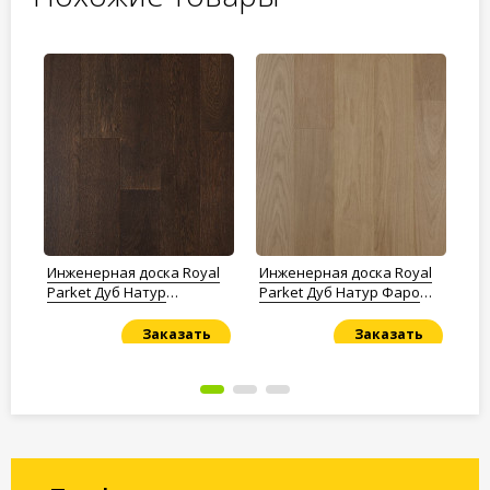
l
Инженерная доска Royal
Инженерная доска Royal
Ин
м
Parket Дуб Натур
Parket Дуб Натур Фаро
Pa
Карамель лак
лак
Заказать
Заказать
Под заказ
Под заказ
По