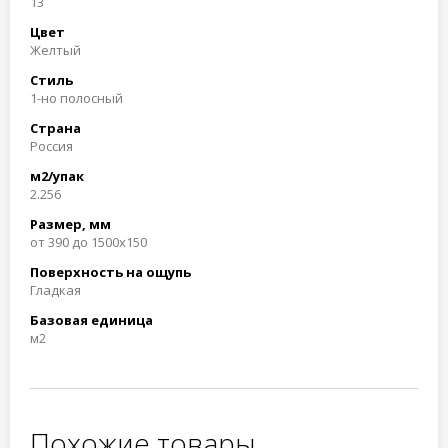
13
Цвет
Желтый
Стиль
1-но полосный
Страна
Россия
м2/упак
2.256
Размер, мм
от 390 до 1500х150
Поверхность на ощупь
Гладкая
Базовая единица
м2
Похожие товары