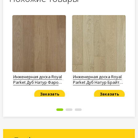
l
Инженерная доска Royal
Инженерная доска Royal
Ин
лак
Parket Дуб Натур Фаро
Parket Дуб Натур Брайт
Pa
лак
лак
ла
Заказать
Заказать
Под заказ
Под заказ
По