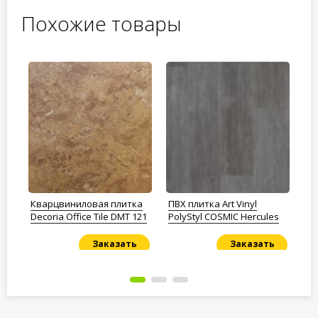
Похожие товары
Кварцвиниловая плитка
ПВХ плитка Art Vinyl
ПВ
Decoria Office Tile DMT 121
PolyStyl COSMIC Hercules
Vi
Заказать
Заказать
Под заказ
Под заказ
По