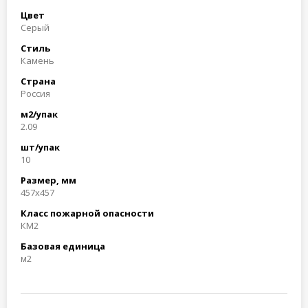
Цвет
Серый
Стиль
Камень
Страна
Россия
м2/упак
2.09
шт/упак
10
Размер, мм
457x457
Класс пожарной опасности
КМ2
Базовая единица
м2