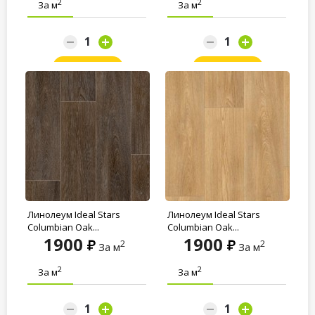
2
2
За м
За м
Заказать
Заказать
Линолеум Ideal Stars
Линолеум Ideal Stars
Columbian Oak...
Columbian Oak...
1900
1900
2
2
За м
За м
2
2
За м
За м