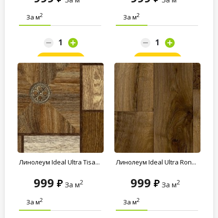
2
2
За м
За м
Заказать
Заказать
Линолеум Ideal Ultra Tisa...
Линолеум Ideal Ultra Ron...
999
999
2
2
За м
За м
2
2
За м
За м