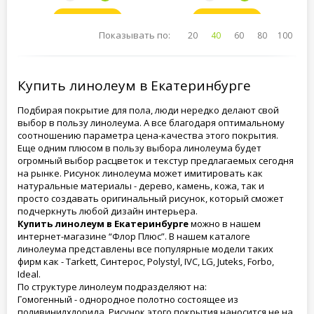
Заказать
Заказать
Показывать по:
20
40
60
80
100
Купить линолеум в Екатеринбурге
Подбирая покрытие для пола, люди нередко делают свой
выбор в пользу линолеума. А все благодаря оптимальному
соотношению параметра цена-качества этого покрытия.
Еще одним плюсом в пользу выбора линолеума будет
огромный выбор расцветок и текстур предлагаемых сегодня
на рынке. Рисунок линолеума может имитировать как
натуральные материалы - дерево, камень, кожа, так и
просто создавать оригинальный рисунок, который сможет
подчеркнуть любой дизайн интерьера.
Купить линолеум в Екатеринбурге
можно в нашем
интернет-магазине “Флор Плюс”. В нашем каталоге
линолеума представлены все популярные модели таких
фирм как - Tarkett, Синтерос, Polystyl, IVC, LG, Juteks, Forbo,
Ideal.
По структуре линолеум подразделяют на:
Гомогенный - однородное полотно состоящее из
поливинилхлорида. Рисунок этого покрытия наносится не на