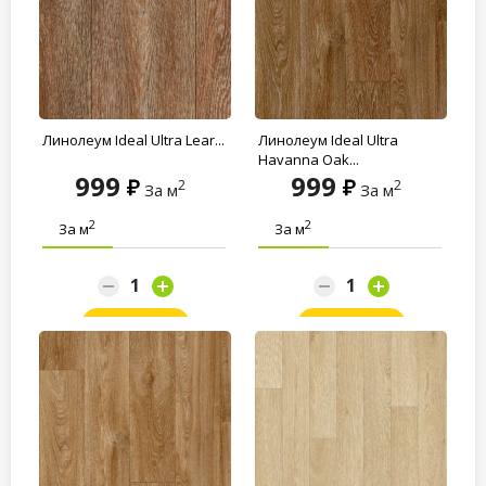
Линолеум Ideal Ultra Lear...
Линолеум Ideal Ultra
Havanna Oak...
999
999
2
2
За м
За м
2
2
За м
За м
Заказать
Заказать