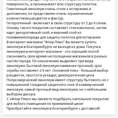
поверхность, а пронизывает всю структуру полотна.
Гомогенный линолеум очень стоек к истиранию и
долговечен, но представлен очень ограниченным
количеством расцветок и фактур.
Гетерогенный - включает в свою структуру от 2 до 6 слоев .
Основу такого покрытия составляет стекловолокно, затем
идет декоративный слой, и верхний слой из
поливинилхлорида для защиты полотна для истирания.
В интернет-магазине “Флор Плюс” Вы можете купить
линолеум в Екатеринбурге не выходя из дома. Покупка
линолеума в интернет-магазине - это хороший способ
сэкономить свое время на посещение магазинов в разных
частях города. По назначению выделяют три вида
линолеума. Бытовой линолеум наименее прочный, срок
службы составляет 2-5 лет. Основной плюс - большой выбор
расцветок, простота укладки, демократичная цена.
Полукомерческий линолеум имеет структуру бытового, но с
повышенной толщиной защитного слоя. И коммерческий
линолеум, самый прочный вид линолеума, но с небольшим
выбором декора.
С «Флор Плюс» вы сможете подобрать напольное покрытие
для любого помещения по приемлемой цене!
Приобретайте линолеум в Екатеринбурге с доставкой!