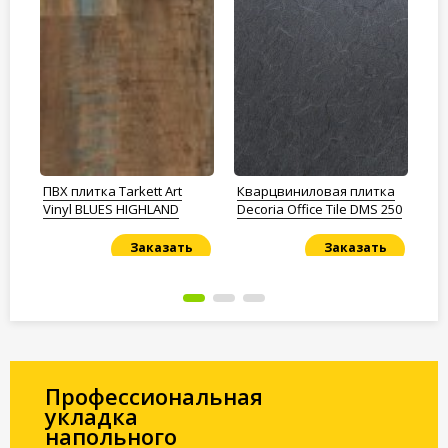
ПВХ плитка Tarkett Art
Кварцвиниловая плитка
ПВ
Vinyl BLUES HIGHLAND
Decoria Office Tile DMS 250
Vi
Заказать
Заказать
Под заказ
Под заказ
По
Профессиональная
укладка
напольного