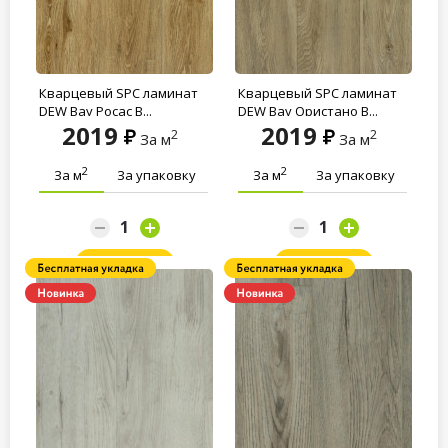
Кварцевый SPC ламинат
Кварцевый SPC ламинат
DEW Bay Росас B...
DEW Bay Ористано B...
2019
2019
2
2
За м
За м
2
2
За м
За упаковку
За м
За упаковку
Заказать
Заказать