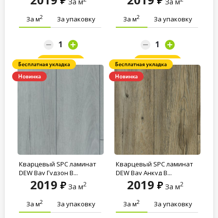
За м
За м
2
2
За м
За упаковку
За м
За упаковку
Заказать
Заказать
Кварцевый SPC ламинат
Кварцевый SPC ламинат
DEW Bay Гудзон B...
DEW Bay Анкуд B...
2019
2019
2
2
За м
За м
2
2
За м
За упаковку
За м
За упаковку