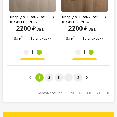
Кварцевый ламинат (SPC)
Кварцевый ламинат (SPC)
BONKEEL STYLE...
BONKEEL STYLE...
2200
2200
2
2
За м
За м
2
2
За м
За упаковку
За м
За упаковку
Заказать
Заказать
1
2
3
4
5
Показывать по:
20
40
60
80
100