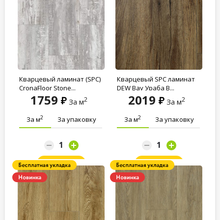
Кварцевый ламинат (SPC)
Кварцевый SPC ламинат
CronaFloor Stone...
DEW Bay Ураба B...
1759
2019
2
2
За м
За м
2
2
За м
За упаковку
За м
За упаковку
Заказать
Заказать