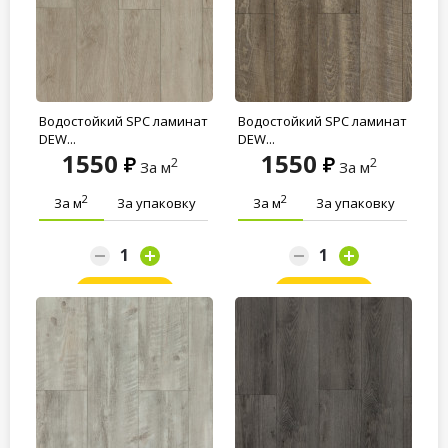
Водостойкий SPC ламинат
Водостойкий SPC ламинат
DEW...
DEW...
1550
1550
2
2
За м
За м
2
2
За м
За упаковку
За м
За упаковку
Заказать
Заказать