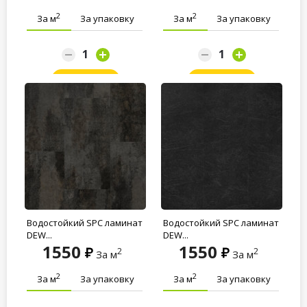
2
2
За м
За упаковку
За м
За упаковку
Заказать
Заказать
Водостойкий SPC ламинат
Водостойкий SPC ламинат
DEW...
DEW...
1550
1550
2
2
За м
За м
2
2
За м
За упаковку
За м
За упаковку