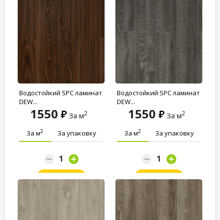
Водостойкий SPC ламинат
Водостойкий SPC ламинат
DEW...
DEW...
1550
1550
2
2
За м
За м
2
2
За м
За упаковку
За м
За упаковку
Заказать
Заказать