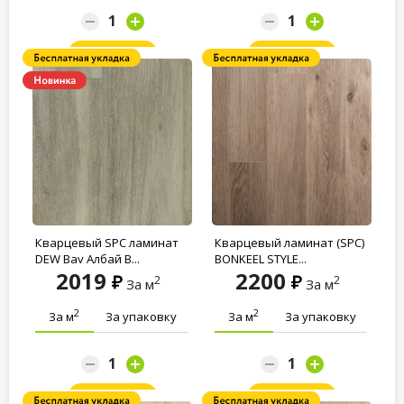
Заказать
Заказать
Кварцевый SPC ламинат
Кварцевый ламинат (SPC)
DEW Bay Албай B...
BONKEEL STYLE...
2019
2200
2
2
За м
За м
2
2
За м
За упаковку
За м
За упаковку
Заказать
Заказать