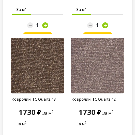
2
2
За м
За м
Заказать
Заказать
Ковролин ITC Quartz 43
Ковролин ITC Quartz 42
1730
1730
2
2
За м
За м
2
2
За м
За м