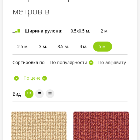
метров в
Ширина рулона:
0.5x0.5 м.
2 м.
2.5 м.
3 м.
3.5 м.
4 м.
5 м.
Сортировка по:
По популярности
По алфавиту
По цене
Вид