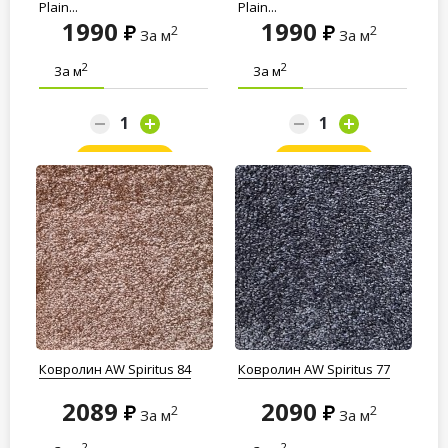
Plain...
Plain...
1990
1990
2
2
За м
За м
2
2
За м
За м
Заказать
Заказать
Ковролин AW Spiritus 84
Ковролин AW Spiritus 77
2089
2090
2
2
За м
За м
2
2