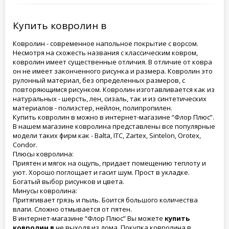
Купить ковролин в
Ковролин - современное напольное покрытие с ворсом.
Несмотря на схожесть названия с классическим ковром,
ковролин имеет существенные отличия. В отличие от ковра
он не имеет законченного рисунка и размера. Ковролин это
рулонный материал, без определенных размеров, с
повторяющимся рисунком. Ковролин изготавливается как из
натуральных - шерсть, лен, сизаль, так и из синтетических
материалов - полиэстер, нейлон, полипропилен.
Купить ковролин в можно в интернет-магазине “Флор Плюс”.
В нашем магазине ковролина представлены все популярные
модели таких фирм как - Balta, ITC, Zartex, Sintelon, Orotex,
Condor.
Плюсы ковролина:
Приятен и мягок на ощупь, придает помещению теплоту и
уют. Хорошо поглощает и гасит шум. Прост в укладке.
Богатый выбор рисунков и цвета.
Минусы ковролина:
Притягивает грязь и пыль. Боится большого количества
влаги. Сложно отмывается от пятен.
В интернет-магазине “Флор Плюс” Вы можете
купить
ковролин в
не выходя из дома. Покупка ковролина в