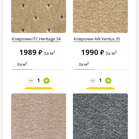
Ковролин ITC Heritage 34
Ковролин AW Ventus 35
1989
1990
2
2
За м
За м
2
2
За м
За м
Заказать
Заказать