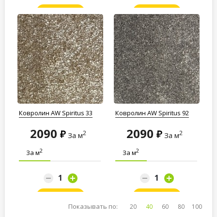
Заказать
Заказать
Ковролин AW Spiritus 33
Ковролин AW Spiritus 92
2090
2090
2
2
За м
За м
2
2
За м
За м
Заказать
Заказать
Показывать по:
20
40
60
80
100