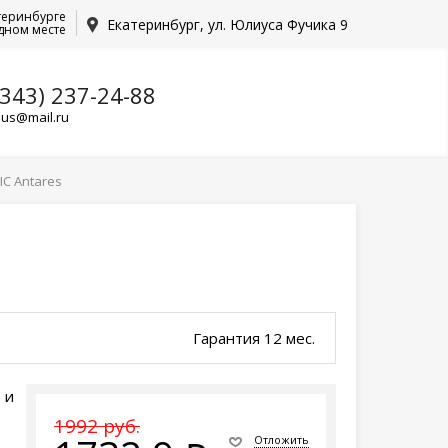
теринбурге
Екатеринбург, ул. Юлиуса Фучика 9
дном месте
(343) 237-24-88
lus@mail.ru
IC Antares
Гарантия 12 мес.
 и
1992 руб.
Отложить