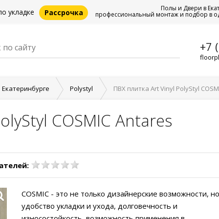
Полы и Двери в Ека
по укладке
Рассрочка
профессиональный монтаж и подбор в о
+7 
floorp
в Екатеринбурге
Polystyl
ПВХ плитка Art Vinyl PolyStyl COSM
PolyStyl COSMIC Antares
ателей:
COSMIC - это не только дизайнерские возможности, но
удобство укладки и ухода, долговечность и
износостойкость, возможность применения в