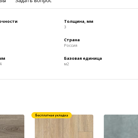
вы
Задать вопрос
рочности
Толщина, мм
3
Страна
Россия
 мм
Базовая единица
4
м2