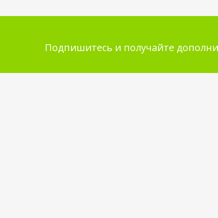
Подпишитесь и получайте дополни
Помощь в покупке
Инфор
покупа
Выбор товара
Обмен и 
Как сделать заказ
Укладка 
Оплата
Бренды
Доставка
Самовывоз
Обратная связь