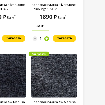
тка Silver Stone
Ковровая плитка Silver Stone
3F36-2
Edinburgh 135F02
0
1890
2
2
За м
За м
2
За м
Заказать
Заказать
литка AW Medusa
Ковровая плитка AW Medusa