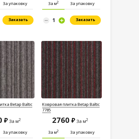
2
За упаковку
За м
За упаковку
Заказать
Заказать
тка Betap Baltic
Ковровая плитка Betap Baltic
7785
0
2760
2
2
За м
За м
2
За упаковку
За м
За упаковку