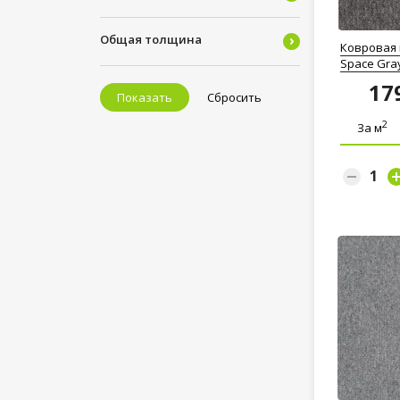
Общая толщина
Ковровая 
Space Gra
17
Показать
Сбросить
2
За м