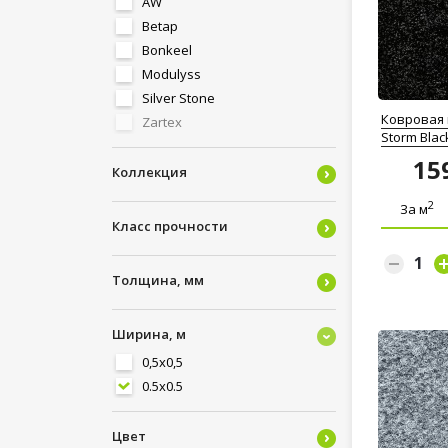
AW
Betap
Bonkeel
Modulyss
Silver Stone
Ковровая 
Zartex
Storm Blac
15
Коллекция
2
За м
Класс прочности
Толщина, мм
Ширина, м
0,5x0,5
0.5x0.5
Цвет