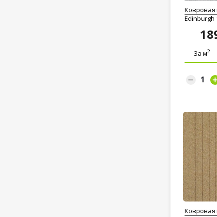
Ковровая п
Edinburgh 
18
2
За м
Ковровая п