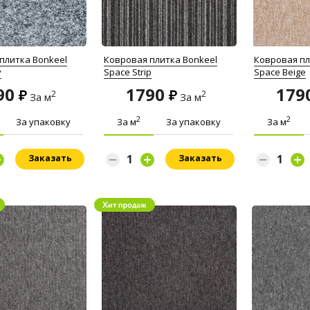
плитка Bonkeel
Ковровая плитка Bonkeel
Ковровая пл
y
Space Strip
Space Beige
90
1790
179
2
2
За м
За м
2
2
За упаковку
За м
За упаковку
За м
Заказать
Заказать