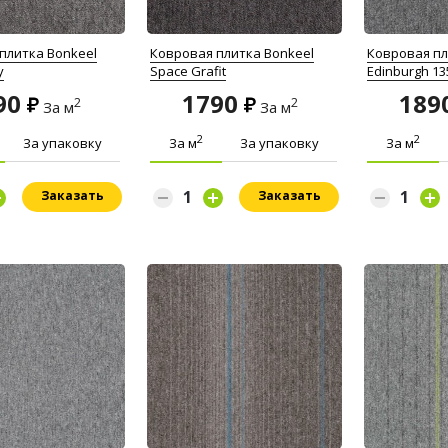
плитка Bonkeel
Ковровая плитка Bonkeel
Ковровая пли
y
Space Grafit
Edinburgh 13
90
1790
189
2
2
За м
За м
2
2
За упаковку
За м
За упаковку
За м
Заказать
Заказать