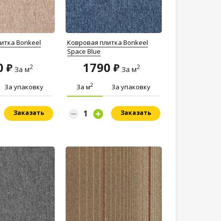
итка Bonkeel
Ковровая плитка Bonkeel
Space Blue
0
1790
2
2
За м
За м
2
За упаковку
За м
За упаковку
Заказать
Заказать