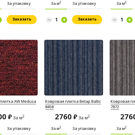
2
2
За упаковку
За м
За упаковку
За м
Заказать
Заказать
 плитка AW Medusa
Ковровая плитка Betap Baltic
Ковровая пли
8458
7872
00
2760
276
2
2
За м
За м
2
2
За упаковку
За м
За упаковку
За м