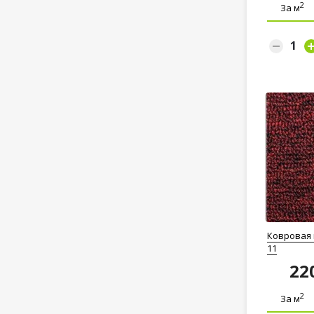
2
За м
Ковровая
11
22
2
За м