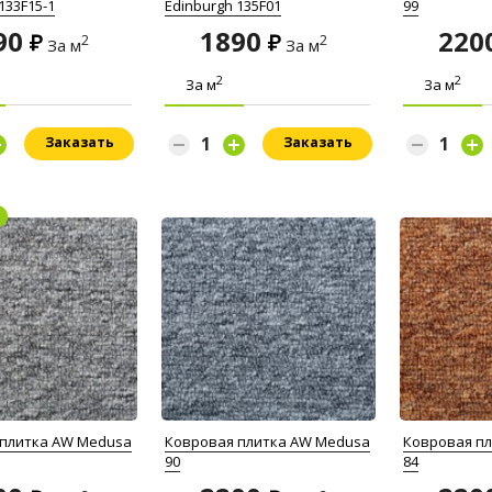
133F15-1
Edinburgh 135F01
99
90
1890
220
2
2
За м
За м
2
2
За м
За м
Заказать
Заказать
 плитка AW Medusa
Ковровая плитка AW Medusa
Ковровая п
90
84