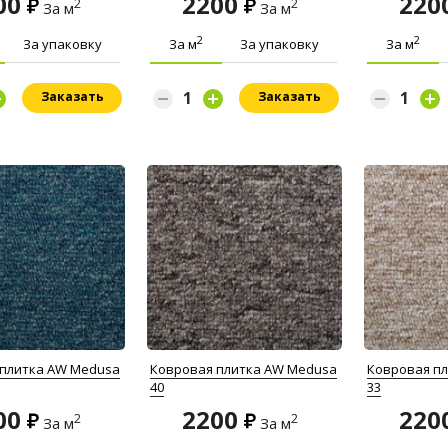
00
2200
220
2
2
За м
За м
2
2
За упаковку
За м
За упаковку
За м
Заказать
Заказать
 плитка AW Medusa
Ковровая плитка AW Medusa
Ковровая п
40
33
00
2200
220
2
2
За м
За м