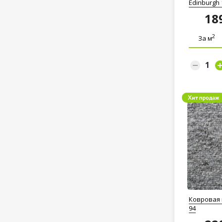
Edinburgh 
18
2
За м
Ковровая
94