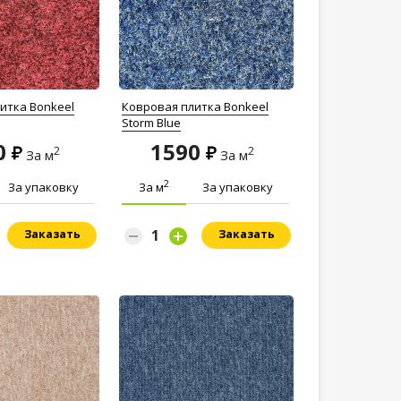
итка Bonkeel
Ковровая плитка Bonkeel
Storm Blue
0
1590
2
2
За м
За м
2
За упаковку
За м
За упаковку
Заказать
Заказать