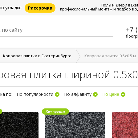
Полы и Двери в Ека
по укладке
Рассрочка
профессиональный монтаж и подбор в о
+7 
floorp
Ковровая плитка в Екатеринбурге
Ковровая плитка 0.5x0.5 м
ровая плитка шириной 0.5x0
ка по:
По популярности
По алфавиту
По цене