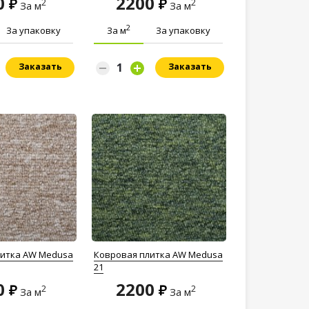
0
2200
2
2
За м
За м
2
За упаковку
За м
За упаковку
Заказать
Заказать
литка AW Medusa
Ковровая плитка AW Medusa
21
0
2200
2
2
За м
За м