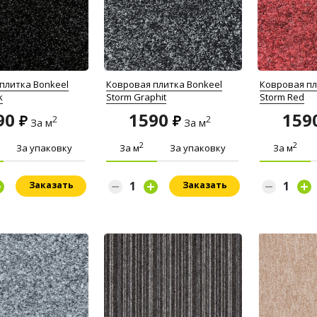
плитка Bonkeel
Ковровая плитка Bonkeel
Ковровая пл
k
Storm Graphit
Storm Red
90
1590
159
2
2
За м
За м
2
2
За упаковку
За м
За упаковку
За м
Заказать
Заказать