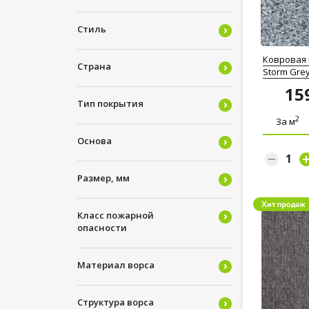
Стиль
Ковровая 
Страна
Storm Gre
15
Тип покрытия
2
За м
Основа
Размер, мм
Класс пожарной
опасности
Материал ворса
Структура ворса