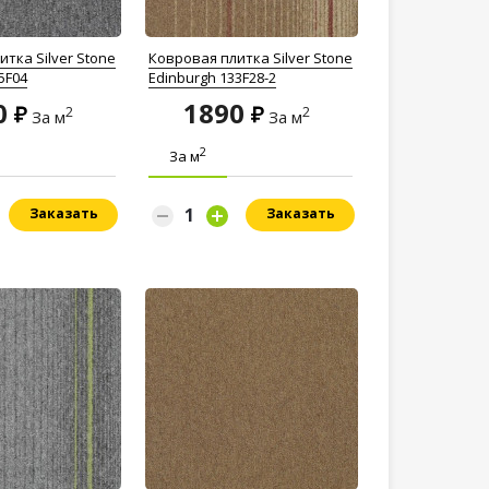
тка Silver Stone
Ковровая плитка Silver Stone
5F04
Edinburgh 133F28-2
0
1890
2
2
За м
За м
2
За м
Заказать
Заказать