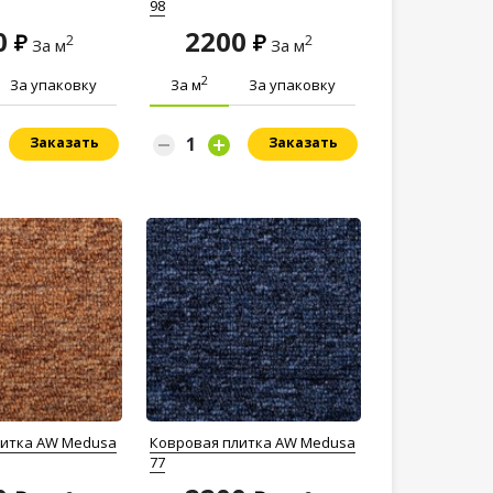
98
0
2200
2
2
За м
За м
2
За упаковку
За м
За упаковку
Заказать
Заказать
литка AW Medusa
Ковровая плитка AW Medusa
77