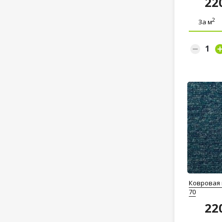
22
2
За м
Ковровая
70
22