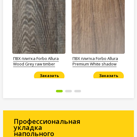
ПВХ плитка Forbo Allura
ПВХ плитка Forbo Allura
ПВ
Wood Grey raw timber
Premium White shadow
Wo
W
Заказать
Заказать
Под заказ
Под заказ
По
Профессиональная
укладка
напольного