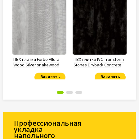
ПВХ плитка Forbo Allura
ПВХ плитка IVC Transform
ПВ
Wood Silver snakewood
Stones Dryback Concrete
Co
Заказать
Заказать
Под заказ
Под заказ
По
Профессиональная
укладка
напольного