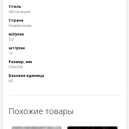
Стиль
Абстракция
Страна
Нидерланды
м2/упак
3,0
шт/упак
12
Размер, мм
500x500
Базовая единица
м2
Похожие товары