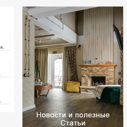
..
.
.