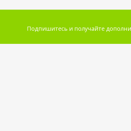
Подпишитесь и получайте дополни
Помощь в покупке
Инфор
покупа
Выбор товара
Обмен и 
Как сделать заказ
Укладка 
Оплата
Бренды
Доставка
Самовывоз
Обратная связь