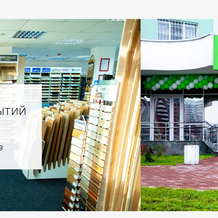
ытий
9