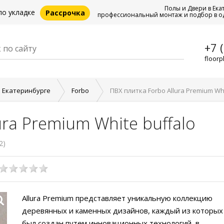
Полы и Двери в Ека
по укладке
Рассрочка
профессиональный монтаж и подбор в о
+7 
floorp
в Екатеринбурге
Forbo
ПВХ плитка Forbo Allura Premium Whi
ura Premium White buffalo
2)
Allura Premium представляет уникальную коллекцию
деревянных и каменных дизайнов, каждый из которых
был создан путем инновационных технологий, в