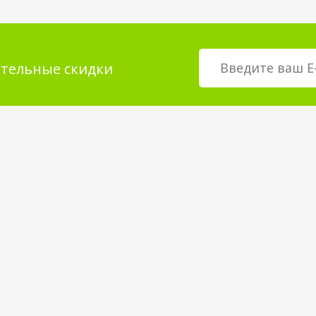
тельные скидки
мация для
О магазине
телей
возврат товара
О компании
покрытия
Корпоративным клиентам
Вакансии
Статьи и Новости
Контакты