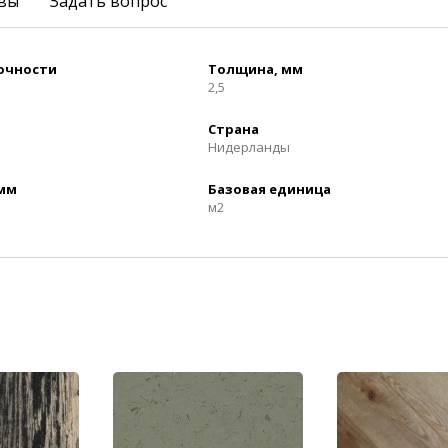
вы
Задать вопрос
рочности
Толщина, мм
2,5
Страна
Нидерланды
 мм
Базовая единица
м2