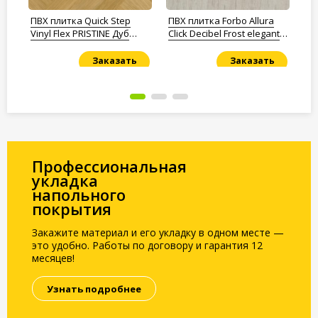
ПВХ плитка Quick Step
ПВХ плитка Forbo Allura
ПВ
Vinyl Flex PRISTINE Дуб
Click Decibel Frost elegant
Fl
безмятежный
oak
натуральный cредний
Заказать
Заказать
Под заказ
Под заказ
По
Профессиональная
укладка
напольного
покрытия
Закажите материал и его укладку в одном месте —
это удобно. Работы по договору и гарантия 12
месяцев!
Узнать подробнее