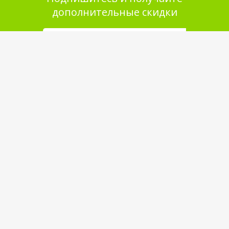
дополнительные скидки
Помощь в покупке
Выбор товара
Как сделать заказ
Оплата
Доставка
Самовывоз
Обратная связь