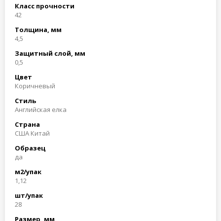
Класс прочности
42
Толщина, мм
4,5
Защитный слой, мм
0,5
Цвет
Коричневый
Стиль
Английская елка
Страна
США Китай
Образец
да
м2/упак
1,12
шт/упак
28
Размер, мм