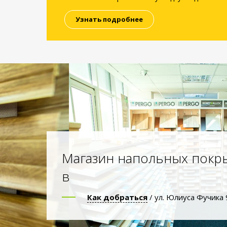
Узнать подробнее
Магазин напольных покр
в
Как добраться
/ ул. Юлиуса Фучика 