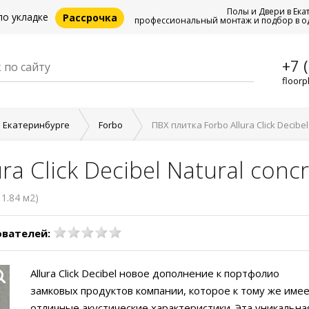
Полы и Двери в Ека
по укладке
Рассрочка
профессиональный монтаж и подбор в о
+7 
floorp
в Екатеринбурге
Forbo
ПВХ плитка Forbo Allura Click Decibel
ra Click Decibel Natural conc
 1.84 м2)
ователей:
Allura Click Decibel новое дополнение к портфолио
замковых продуктов компании, которое к тому же име
отличные акустические характеристики. Эта уникальна