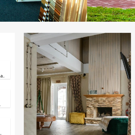
..
.
.