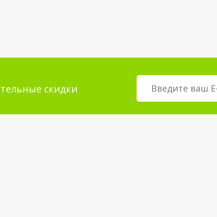
тельные скидки
мация для
О магазине
телей
возврат товара
О компании
покрытия
Корпоративным клиентам
Вакансии