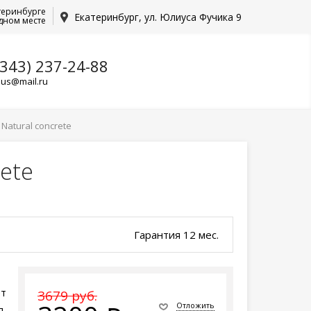
теринбурге
Екатеринбург, ул. Юлиуса Фучика 9
дном месте
(343) 237-24-88
lus@mail.ru
 Natural concrete
rete
Гарантия 12 мес.
ет
3679 руб.
Отложить
я