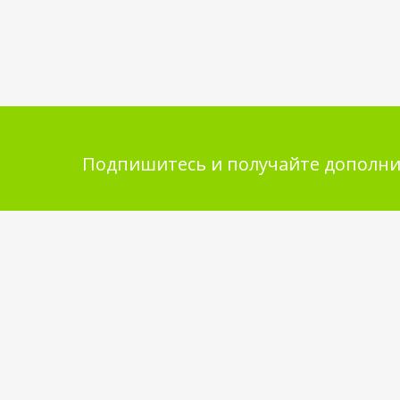
Подпишитесь и получайте дополни
Помощь в покупке
Инфор
покупа
Выбор товара
Обмен и 
Как сделать заказ
Укладка 
Оплата
Бренды