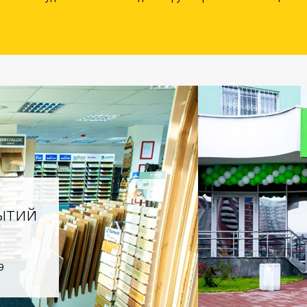
ытий
9