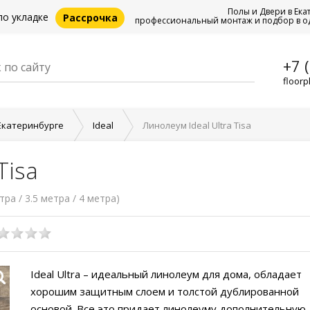
Полы и Двери в Ека
по укладке
Рассрочка
профессиональный монтаж и подбор в о
+7 
floorp
Екатеринбурге
Ideal
Линолеум Ideal Ultra Tisa
Tisa
етра / 3.5 метра / 4 метра)
Ideal Ultra – идеальный линолеум для дома, обладает
хорошим защитным слоем и толстой дублированной
основой. Все это придает линолеуму дополнительную