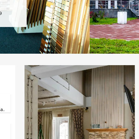
9
..
.