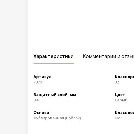
Характеристики
Комментарии и отзы
Артикул
Класс п
7070
32
Защитный слой, мм
Цвет
0,4
Серый
Основа
Класс п
Дублированная (Войлок)
КМ5