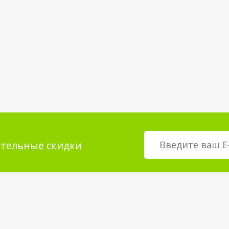
тельные скидки
мация для
О магазине
телей