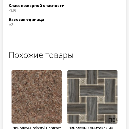
Класс пожарной опасности
КМ5
Базовая единица
м2
Похожие товары
nt
Линолеум Polystyl Contract
Линолеум Комитекс Лин
Ли