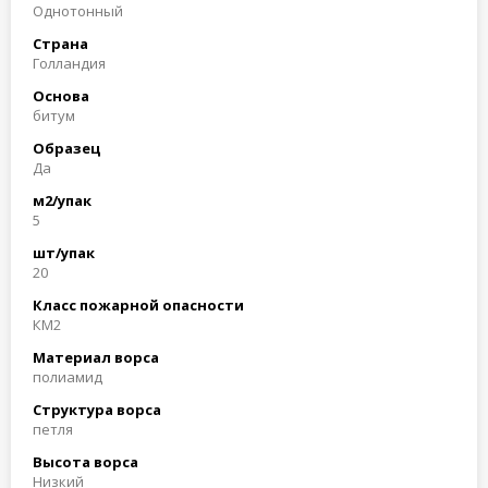
Однотонный
Страна
Голландия
Основа
битум
Образец
Да
м2/упак
5
шт/упак
20
Класс пожарной опасности
КМ2
Материал ворса
полиамид
Структура ворса
петля
Высота ворса
Низкий