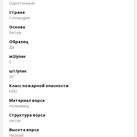
Однотонный
Страна
Голландия
Основа
битум
Образец
Да
м2/упак
5
шт/упак
20
Класс пожарной опасности
КМ2
Материал ворса
полиамид
Структура ворса
петля
Высота ворса
Низкий