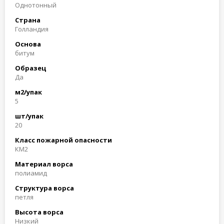
Однотонный
Страна
Голландия
Основа
битум
Образец
Да
м2/упак
5
шт/упак
20
Класс пожарной опасности
КМ2
Материал ворса
полиамид
Структура ворса
петля
Высота ворса
Низкий