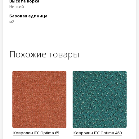
Высота ворса
Низкий
Базовая единица
м2
Похожие товары
Ковролин ITC Optima 65
Ковролин ITC Optima 460
Ко