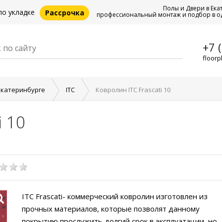
Полы и Двери в Ека
по укладке
Рассрочка
профессиональный монтаж и подбор в о
+7 
floorp
Екатеринбурге
ITC
Ковролин ITC Frascati 10
i 10
ITC Frascati- коммерческий ковролин изготовлен из
прочных материалов, которые позволят данному
покрытию прослужить долгий срок в эксплуатации, но