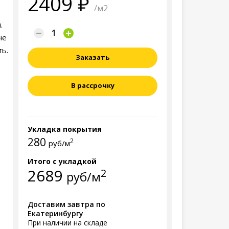
2409
/м2
.
не
ть.
Заказать
В рассрочку
Укладка покрытия
280
2
руб/м
Итого с укладкой
2689
2
руб/м
Доставим завтра по
Екатеринбургу
При наличии на складе