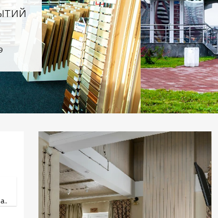
ытий
9
..